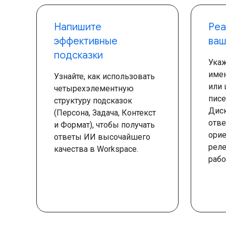
Напишите
Реа
эффективные
ваш
подсказки
Укаж
име
Узнайте, как использовать
или 
четырехэлементную
писе
структуру подсказок
Диск
(Персона, Задача, Контекст
отве
и Формат), чтобы получать
ори
ответы ИИ высочайшего
рел
качества в Workspace.
рабо