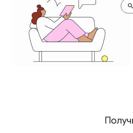
searc
Получ