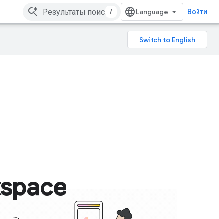
/
Войти
kspace