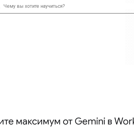
h
ите максимум от Gemini в Wor