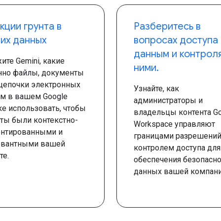
кции грунта в
Разберитесь в
их данных
вопросах доступа 
данным и контроля
ите Gemini, какие
ними.
нно файлы, документы
цепочки электронных
Узнайте, как
м в вашем Google
администраторы и
е использовать, чтобы
владельцы контента G
ты были контекстно-
Workspace управляют
ентированными и
границами разрешений
евантными вашей
контролем доступа для
те.
обеспечения безопасно
данных вашей компани