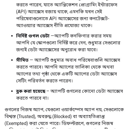
করতে পারেন, যাতে অ্যাপ্লিকেশন প্রোগ্রামিং ইন্টারফেস
(API) অ্যাক্সেস বজায় থাকে, এমনকি যখন সেই
পরিষেবাগুলোতে API অ্যাক্সেসের জন্য কনটেক্সট-
অ্যাওয়্যার অ্যাক্সেস নীতি প্রযোজ্য থাকে।
নির্দিষ্ট গুগল ডেটা
—অ্যাপটি কনফিগার করার সময়
আপনি যে স্কোপগুলো নির্দিষ্ট করে দেন, শুধুমাত্র সেগুলোর
জন্যই ডেটা অ্যাক্সেসের অনুরোধ করা যাবে।
সীমিত
— অ্যাপটি শুধুমাত্র অবাধ পরিষেবাগুলি অ্যাক্সেস
করতে পারবে। আপনি অ্যাপের তালিকা থেকে অথবা
অ্যাপের তথ্য পৃষ্ঠা থেকে একটি অ্যাপের ডেটা অ্যাক্সেস
সেটিং পরিবর্তন করতে পারেন।
ব্লক করা হয়েছে
– অ্যাপটি গুগলের কোনো ডেটা অ্যাক্সেস
করতে পারবে না।
গুগলের নিজস্ব অ্যাপ, যেগুলো ওয়ার্কস্পেস অ্যাপ নয়, সেগুলোকে
বিশ্বস্ত (Trusted), অবরুদ্ধ (Blocked) বা অব্যাহতিপ্রাপ্ত
(Exempted) করা যেতে পারে। ডিফল্টরূপে, গুগলের নিজস্ব