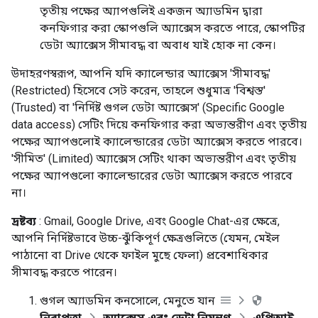
তৃতীয় পক্ষের অ্যাপগুলিই একজন অ্যাডমিন দ্বারা
কনফিগার করা স্কোপগুলি অ্যাক্সেস করতে পারে, স্কোপটির
ডেটা অ্যাক্সেস সীমাবদ্ধ বা অবাধ যাই হোক না কেন।
উদাহরণস্বরূপ, আপনি যদি ক্যালেন্ডার অ্যাক্সেস 'সীমাবদ্ধ'
(Restricted) হিসেবে সেট করেন, তাহলে শুধুমাত্র 'বিশ্বস্ত'
(Trusted) বা 'নির্দিষ্ট গুগল ডেটা অ্যাক্সেস' (Specific Google
data access) সেটিং দিয়ে কনফিগার করা অভ্যন্তরীণ এবং তৃতীয়
পক্ষের অ্যাপগুলোই ক্যালেন্ডারের ডেটা অ্যাক্সেস করতে পারবে।
'সীমিত' (Limited) অ্যাক্সেস সেটিং থাকা অভ্যন্তরীণ এবং তৃতীয়
পক্ষের অ্যাপগুলো ক্যালেন্ডারের ডেটা অ্যাক্সেস করতে পারবে
না।
দ্রষ্টব্য
: Gmail, Google Drive, এবং Google Chat-এর ক্ষেত্রে,
আপনি নির্দিষ্টভাবে উচ্চ-ঝুঁকিপূর্ণ ক্ষেত্রগুলিতে (যেমন, মেইল ​​
পাঠানো বা Drive থেকে ফাইল মুছে ফেলা) প্রবেশাধিকার
সীমাবদ্ধ করতে পারেন।
গুগল অ্যাডমিন কনসোলে, মেনুতে যান
নিরাপত্তা
অ্যাক্সেস এবং ডেটা নিয়ন্ত্রণ
এপিআই