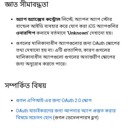
জ্ঞাত সীমাবদ্ধতা
অ্যাপ অ্যাক্সেস কন্ট্রোল
লিস্টে, অ্যাপল অ্যাপ স্টোর
বান্ডেল আইডি ব্যবহার করে যোগ করা iOS অ্যাপগুলির
ওনারশিপ
কলামে বর্তমানে
'Unknown'
দেখানো হয়।
গুগলের মালিকানাধীন অ্যাপগুলোর জন্য OAuth স্কোপের
তথ্য দেখানো হয় না। এটি প্রত্যাশিত, কারণ গুগলের
মালিকানাধীন অ্যাপগুলো গুগলের অভ্যন্তরীণ স্কোপের
জন্য অনুরোধ করতে পারে।
সম্পর্কিত বিষয়
গুগল এপিআই-এর জন্য OAuth 2.0 স্কোপ
OAuth যাচাইকরণের জন্য আপনার অ্যাপ প্রস্তুত করার
বিষয়ে সচেতন হোন
(গুগল ডেভেলপারস ব্লগ)