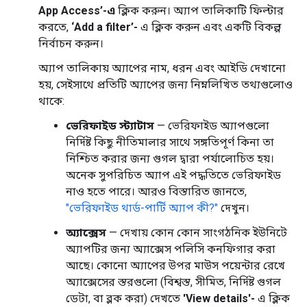
App Access’-এ
ক্লিক করুন। অ্যাপ তালিকাটি ফিল্টার
করতে,
‘Add a filter’-
এ ক্লিক করুন এবং একটি বিকল্প
নির্বাচন করুন।
অ্যাপ তালিকায় অ্যাপের নাম, ধরন এবং আইডি দেখানো
হয়, সেইসাথে প্রতিটি অ্যাপের জন্য নিম্নলিখিত তথ্যগুলোও
থাকে:
ভেরিফাইড স্ট্যাটাস
— ভেরিফাইড অ্যাপগুলো
নির্দিষ্ট কিছু নীতিমালার সাথে সঙ্গতিপূর্ণ কিনা তা
নিশ্চিত করার জন্য গুগল দ্বারা পর্যালোচিত হয়।
অনেক সুপরিচিত অ্যাপ এই পদ্ধতিতে ভেরিফাইড
নাও হতে পারে। আরও বিস্তারিত জানতে,
"ভেরিফাইড থার্ড-পার্টি অ্যাপ কী?"
দেখুন।
অ্যাক্সেস
— দেখায় কোন কোন সাংগঠনিক ইউনিটে
অ্যাপটির জন্য অ্যাক্সেস পলিসি কনফিগার করা
আছে। কোনো অ্যাপের উপর মাউস পয়েন্টার রেখে
অ্যাক্সেসের স্তরগুলো (বিশ্বস্ত, সীমিত, নির্দিষ্ট গুগল
ডেটা, বা ব্লক করা) দেখতে
'View details'-
এ ক্লিক