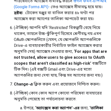
পরিষেবাতে অ্যাক্সেস সীমাবদ্ধ করলে
গুগল ফর্মস এপিআই
(Google Forms API)-
তেও অ্যাক্সেস সীমাবদ্ধ হয়ে যায়।
দ্রষ্টব্য
: টোকেন মঞ্জুর বা বাতিল করার ৪৮ ঘণ্টা পর
অ্যাক্সেস করা অ্যাপের তালিকা আপডেট করা হয়।
(ঐচ্ছিক) আপনি যদি ‘Restricted’ বিকল্পটি বেছে নিয়ে
থাকেন, তাহলে উচ্চ-ঝুঁকিপূর্ণ হিসেবে শ্রেণীবদ্ধ নয় এমন
OAuth স্কোপগুলিতে (যেমন, যে স্কোপগুলি অ্যাপগুলিকে
Drive-এ ব্যবহারকারীর নির্বাচিত ফাইল অ্যাক্সেস করার
অনুমতি দেয়) অ্যাক্সেস দেওয়ার জন্য,
‘For apps that are
not trusted, allow users to give access to OAuth
scopes that aren't classified as high-risk’
বক্সটিতে
টিক দিন। (এই বক্সটি Gmail এবং Drive-এর মতো
অ্যাপগুলির জন্য দেখা যায়, কিন্তু সব অ্যাপের জন্য নয়।)
Change-এ
ক্লিক করুন এবং প্রয়োজনে নিশ্চিত করুন।
(ঐচ্ছিক) কোন কোন অ্যাপ কোনো পরিষেবা ব্যবহারের
অনুমতি পেয়েছে তা পর্যালোচনা করতে:
উপরে,
‘অ্যাক্সেস করা অ্যাপস’-এর
জন্য,
‘তালিকা