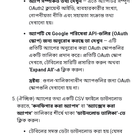
অ্যাপ সম্পর্কিত তথ্য দেখুন
— এতে অ্যাপটির সম্পূর্ণ
OAuth2 ক্লায়েন্ট আইডি, ব্যবহারকারীর সংখ্যা,
গোপনীয়তা নীতি এবং সহায়তা সংক্রান্ত তথ্য
দেখানো হয়।
অ্যাপটি যে Google পরিষেবা API-গুলির (OAuth
স্কোপ) জন্য অনুরোধ করছে তা দেখুন
— এটি
প্রতিটি অ্যাপের অনুরোধ করা OAuth স্কোপগুলির
একটি তালিকা প্রদান করে। প্রতিটি OAuth স্কোপ
দেখতে, টেবিলের সারিটি প্রসারিত করুন অথবা
‘Expand All’-এ
ক্লিক করুন।
দ্রষ্টব্য
: গুগল-মালিকানাধীন অ্যাপগুলির জন্য OAuth
স্কোপগুলি দেখানো হয় না।
(ঐচ্ছিক) অ্যাপের তথ্য একটি CSV ফাইলে ডাউনলোড
করতে,
'কনফিগার করা অ্যাপস'
বা
'অ্যাক্সেস করা
অ্যাপস'
তালিকার শীর্ষে থাকা
'ডাউনলোড তালিকা'-তে
ক্লিক করুন।
টেবিলের সমস্ত ডেটা ডাউনলোড করা হয় (যেসব