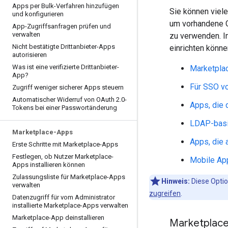
Apps per Bulk-Verfahren hinzufügen
Sie können viel
und konfigurieren
um vorhandene G
App-Zugriffsanfragen prüfen und
verwalten
zu verwenden. I
Nicht bestätigte Drittanbieter-Apps
einrichten könne
autorisieren
Was ist eine verifizierte Drittanbieter-
Marketpla
App?
Für SSO vo
Zugriff weniger sicherer Apps steuern
Automatischer Widerruf von OAuth 2
.
0-
Apps, die 
Tokens bei einer Passwortänderung
LDAP-basi
Marketplace-Apps
Apps, die 
Erste Schritte mit Marketplace-Apps
Festlegen
,
ob Nutzer Marketplace-
Mobile Ap
Apps installieren können
Zulassungsliste für Marketplace-Apps
Hinweis:
Diese Opti
verwalten
zugreifen
.
Datenzugriff für vom Administrator
installierte Marketplace-Apps verwalten
Marketplace-App deinstallieren
Marketplac