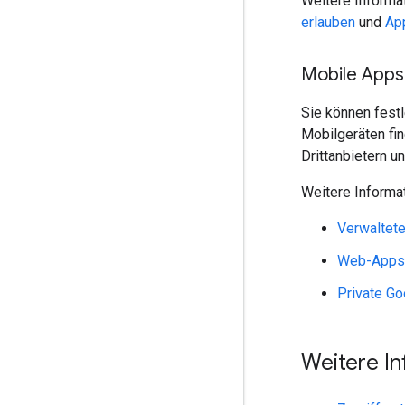
Weitere Informat
erlauben
und
App
Mobile Apps
Sie können festl
Mobilgeräten fin
Drittanbietern u
Weitere Informa
Verwaltete
Web-Apps f
Private Go
Weitere I