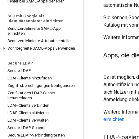
Fehler bei SAML-Apps beheben
automatische Nu
SSO mit Google als
Sie können Googl
Identitätsanbieter einrichten
Katalog mit vori
Benutzerdefinierte SAML-App
einrichten
Weitere Informat
Benutzerdefinierte Attribute erstellen
Vorintegrierte SAML-Apps verwenden
Apps
,
die di
Secure LDAP
Secure LDAP
Es ist möglich, 
LDAP-Clients hinzufügen
Authentifizierun
Zugriffsberechtigungen konfigurieren
sich Nutzer mit 
Zertifikat des LDAP-Clients
herunterladen
Anmeldung direk
LDAP-Clients verbinden
Weitere Informat
LDAP-Clients aktivieren
einrichten
.
LDAP-Clients verwalten
Secure LDAP-Schema
Secure LDAP-Verbindung testen
LDAP-basier