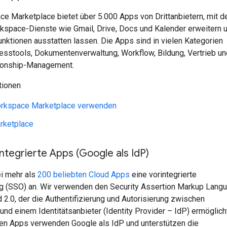
e Marketplace bietet über 5.000 Apps von Drittanbietern, mit d
kspace-Dienste wie Gmail, Drive, Docs und Kalender erweitern 
nktionen ausstatten lassen. Die Apps sind in vielen Kategorien
nesstools, Dokumentenverwaltung, Workflow, Bildung, Vertrieb un
ionship-Management.
tionen
rkspace Marketplace verwenden
rketplace
ntegrierte Apps (Google als Id
P)
ei mehr als
200 beliebten Cloud Apps
eine vorintegrierte
 (SSO) an. Wir verwenden den Security Assertion Markup Lang
2.0, der die Authentifizierung und Autorisierung zwischen
und einem Identitätsanbieter (Identity Provider – IdP) ermöglich
rten Apps verwenden Google als IdP und unterstützen die