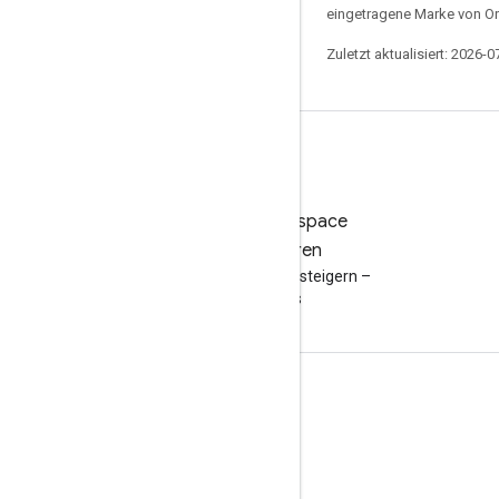
eingetragene Marke von Or
Zuletzt aktualisiert: 2026-0
Google Workspace
ausprobieren
Produktivität mit KI steigern –
kostenlos
Dokumentation und Schulungen
Google-Hilfeseiten
Entwicklerleitfäden