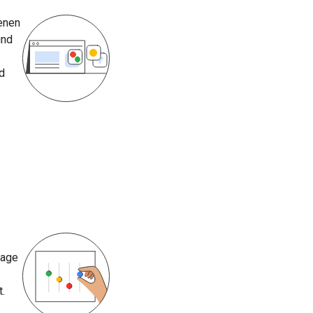
enen
und
d
uage
t.