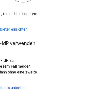
, die nicht in unserem
bieter einrichten
.
-Id
P verwenden
r-IdP zur
diesem Fall melden
n dann ohne eine zweite
titäts anbieter