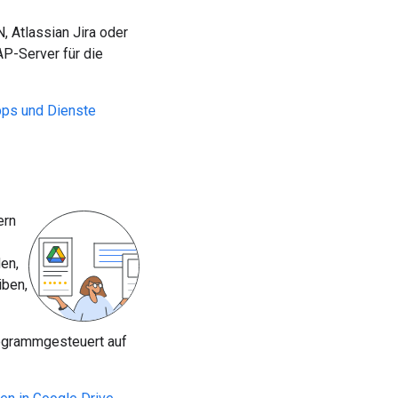
Atlassian Jira oder
P-Server für die
ps und Dienste
ern
en,
iben,
programmgesteuert auf