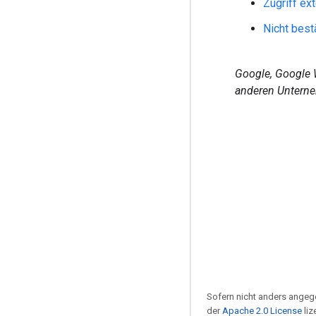
Zugriff ex
Nicht best
Google, Google 
anderen Unterne
Sofern nicht anders angege
der
Apache 2.0 License
liz