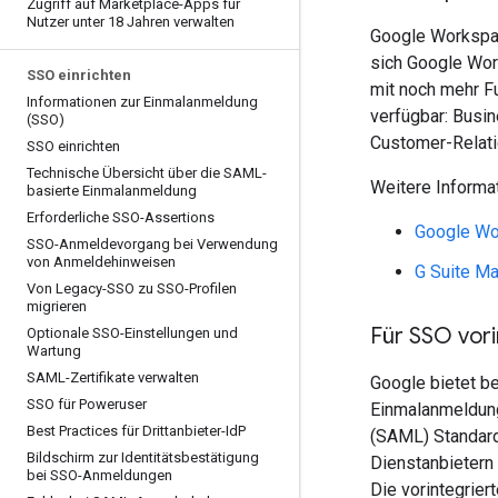
Zugriff auf Marketplace-Apps für
Nutzer unter 18 Jahren verwalten
Google Workspac
sich Google Wor
SSO einrichten
mit noch mehr Fu
Informationen zur Einmalanmeldung
verfügbar: Busi
(SSO)
Customer-Relat
SSO einrichten
Technische Übersicht über die SAML-
Weitere Informa
basierte Einmalanmeldung
Erforderliche SSO-Assertions
Google Wo
SSO-Anmeldevorgang bei Verwendung
von Anmeldehinweisen
G Suite Ma
Von Legacy-SSO zu SSO-Profilen
migrieren
Für SSO vori
Optionale SSO-Einstellungen und
Wartung
SAML-Zertifikate verwalten
Google bietet b
SSO für Poweruser
Einmalanmeldung
Best Practices für Drittanbieter-Id
P
(SAML) Standard 
Bildschirm zur Identitätsbestätigung
Dienstanbietern 
bei SSO-Anmeldungen
Die vorintegrie