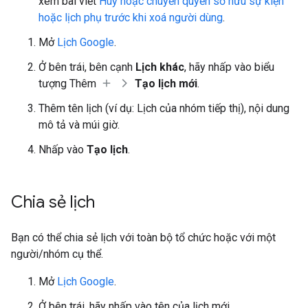
xem bài viết
Huỷ hoặc chuyển quyền sở hữu sự kiện
hoặc lịch phụ trước khi xoá người dùng
.
Mở
Lịch Google
.
Ở bên trái, bên cạnh
Lịch khác
, hãy nhấp vào biểu
tượng Thêm
Tạo lịch mới
.
Thêm tên lịch (ví dụ: Lịch của nhóm tiếp thị), nội dung
mô tả và múi giờ.
Nhấp vào
Tạo lịch
.
Chia sẻ lịch
Bạn có thể chia sẻ lịch với toàn bộ tổ chức hoặc với một
người/nhóm cụ thể.
Mở
Lịch Google
.
Ở bên trái, hãy nhấp vào tên của lịch mới.