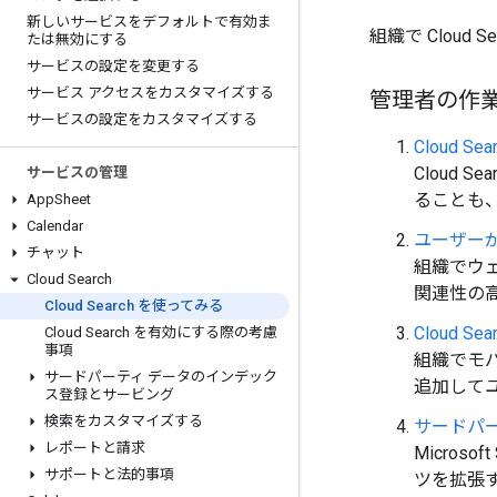
新しいサービスをデフォルトで有効ま
組織で Cloud
たは無効にする
サービスの設定を変更する
サービス アクセスをカスタマイズする
管理者の作
サービスの設定をカスタマイズする
Cloud 
Cloud
サービスの管理
ることも
App
Sheet
Calendar
ユーザー
チャット
組織でウ
Cloud Search
関連性の
Cloud Search を使ってみる
Cloud
Cloud Search を有効にする際の考慮
事項
組織でモバ
サードパーティ データのインデック
追加して
ス登録とサービング
検索をカスタマイズする
サードパ
レポートと請求
Micros
サポートと法的事項
ツを拡張す