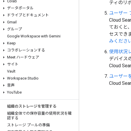
Colab
ティのリポジ
データポータル
ユーザー
ドライブとドキュメント
Cloud
Gmail
ておくと
グループ
セスできま
Google Workspace with Gemini
みくださ
Keep
コラボレーションする
使用状況
Meet ハードウェア
デバイス
サイト
Cloud 
Vault
ユーザー
Workspace Studio
Cloud
音声
You
Tube
組織のストレージを管理する
組織全体での保存容量の使用状況を確
認する
ストレージ プールの準備