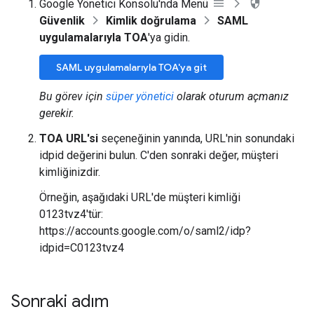
Google Yönetici Konsolu'nda Menü
Güvenlik
Kimlik doğrulama
SAML
uygulamalarıyla TOA
'ya gidin.
SAML uygulamalarıyla TOA'ya git
Bu görev için
süper yönetici
olarak oturum açmanız
gerekir.
TOA URL'si
seçeneğinin yanında, URL'nin sonundaki
idpid değerini bulun. C'den sonraki değer, müşteri
kimliğinizdir.
Örneğin, aşağıdaki URL'de müşteri kimliği
0123tvz4'tür:
https://accounts.google.com/o/saml2/idp?
idpid=C0123tvz4
Sonraki adım