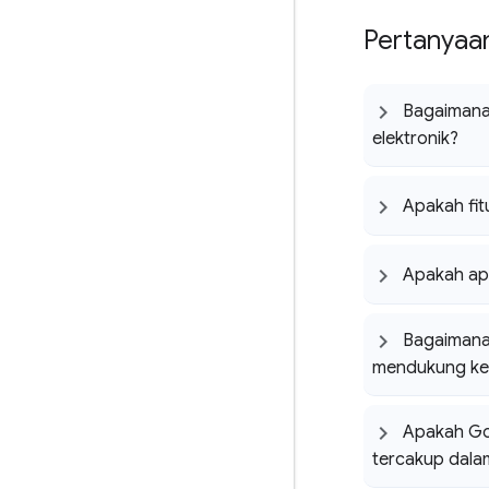
Pertanyaa
Bagaimana 
elektronik?
Apakah fit
Apakah ap
Bagaimana
mendukung ke
Apakah Goo
tercakup dala