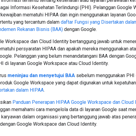
 informasi tertentu tentang kesehatan atau layanan perawatan k
agai Informasi Kesehatan Terlindungi (PHI). Pelanggan Google
erkewajiban mematuhi HIPAA dan ingin menggunakan layanan Go
ertentu yang tercantum dalam
daftar Fungsi yang Disertakan dal
demen Rekanan Bisnis (BAA)
dengan Google.
e Workspace dan Cloud Identity bertanggung jawab untuk mene
ematuhi persyaratan HIPAA dan apakah mereka menggunakan ata
Google. Pelanggan yang belum menandatangani BAA dengan Googl
 di layanan Google Workspace atau Cloud Identity.
arus
meninjau dan menyetujui BAA
sebelum menggunakan PHI d
produk Google Workspace yang dapat digunakan untuk kepatuhan
ertakan dalam HIPAA
.
sikan
Panduan Penerapan HIPAA Google Workspace dan Cloud I
gan memahami cara mengelola data di layanan Google saat me
agi karyawan dalam organisasi yang bertanggung jawab atas pene
dengan Google Workspace dan Cloud Identity.