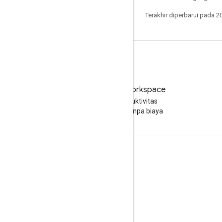
Terakhir diperbarui pada 2
Coba Google Workspace
Tingkatkan produktivitas
Anda dengan AI tanpa biaya
Dokumentasi & pelatihan
Pusat Bantuan
Panduan developer
Pusat Pembelajaran
Google Skills