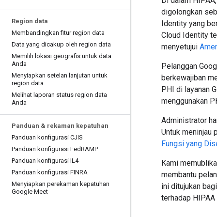
Di dalam HIPAA,
digolongkan seb
Region data
Identity yang b
Membandingkan fitur region data
Cloud Identity t
Data yang dicakup oleh region data
menyetujui
Amen
Memilih lokasi geografis untuk data
Anda
Pelanggan Googl
Menyiapkan setelan lanjutan untuk
berkewajiban m
region data
PHI di layanan 
Melihat laporan status region data
menggunakan PHI
Anda
Administrator h
Panduan & rekaman kepatuhan
Untuk meninjau 
Panduan konfigurasi CJIS
Fungsi yang Dis
Panduan konfigurasi Fed
RAMP
Panduan konfigurasi IL4
Kami memublika
Panduan konfigurasi FINRA
membantu pelang
Menyiapkan perekaman kepatuhan
ini ditujukan b
Google Meet
terhadap HIPAA 