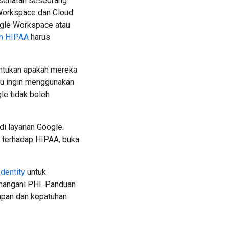
esehatan seseorang
 Workspace dan Cloud
ogle Workspace atau
am HIPAA
harus
ntukan apakah mereka
u ingin menggunakan
e tidak boleh
i layanan Google.
 terhadap HIPAA, buka
dentity
untuk
nangani PHI. Panduan
rapan dan kepatuhan