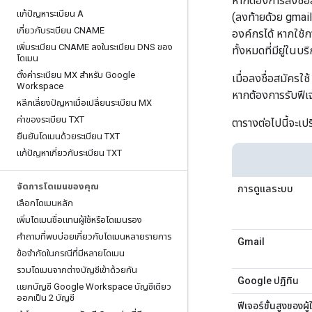
หากต้องการลงชื่อ
แก้ปัญหาระเบียน A
(ลงท้ายด้วย gmail
เกี่ยวกับระเบียน CNAME
องค์กรได้ หากใช้ก
เพิ่มระเบียน CNAME ลงในระเบียน DNS ของ
ทั้งหมดที่มียู่ใน
โดเมน
ตั้งค่าระเบียน MX สำหรับ Google
เมื่อลงชื่อสมัครใ
Workspace
หากต้องการรับฟีเจ
หลีกเลี่ยงปัญหาเมื่อเปลี่ยนระเบียน MX
ค่าของระเบียน TXT
ตารางต่อไปนี้จะเป
ยืนยันโดเมนด้วยระเบียน TXT
แก้ปัญหาเกี่ยวกับระเบียน TXT
จัดการโดเมนของคุณ
การดูแลระบบ
เลือกโดเมนหลัก
เพิ่มโดเมนชื่อแทนผู้ใช้หรือโดเมนรอง
คำถามที่พบบ่อยเกี่ยวกับโดเมนหลายรายการ
Gmail
ข้อจำกัดในกรณีที่มีหลายโดเมน
รวมโดเมนจากต่างบัญชีเข้าด้วยกัน
Google ปฏิทิน
แยกบัญชี Google Workspace บัญชีเดียว
ออกเป็น 2 บัญชี
ฟีเจอร์ขั้นสูงของผู