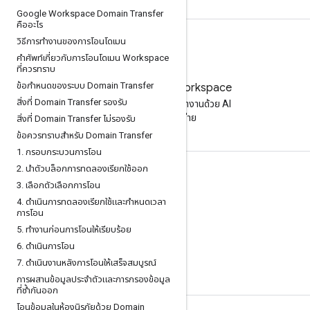
Google Workspace Domain Transfer
คืออะไร
วิธีการทำงานของการโอนโดเมน
คำศัพท์เกี่ยวกับการโอนโดเมน Workspace
ที่ควรทราบ
ข้อกำหนดของระบบ Domain Transfer
ลองใช้ Google Workspace
สิ่งที่ Domain Transfer รองรับ
เพิ่มประสิทธิภาพการทำงานด้วย AI
โดยไม่มีค่าใช้จ่าย
สิ่งที่ Domain Transfer ไม่รองรับ
ข้อควรทราบสำหรับ Domain Transfer
1
.
กรอบกระบวนการโอน
2
.
นำตัวบล็อกการทดลองเรียกใช้ออก
เอกสารประกอบและการฝึกอบรม
3
.
เลือกตัวเลือกการโอน
ศูนย์ช่วยเหลือ
4
.
ดำเนินการทดลองเรียกใช้และกำหนดเวลา
การโอน
คู่มือนักพัฒนาซอฟต์แวร์
5
.
ทำงานก่อนการโอนให้เรียบร้อย
ศูนย์การเรียนรู้
6
.
ดำเนินการโอน
7
.
ดำเนินงานหลังการโอนให้เสร็จสมบูรณ์
ทักษะการใช้ Google
การผสานข้อมูลประจำตัวและการกรองข้อมูล
ที่ซ้ำกันออก
โอนข้อมูลในห้องนิรภัยด้วย Domain