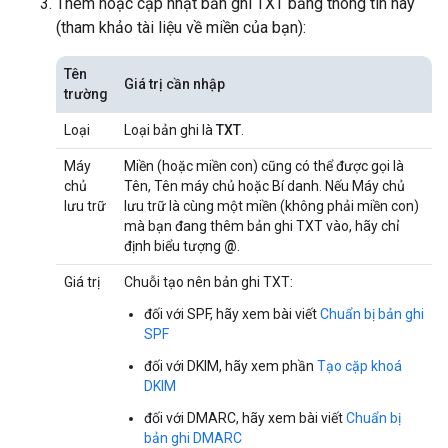
Thêm hoặc cập nhật bản ghi TXT bằng thông tin này
(tham khảo tài liệu về miền của bạn):
Tên
Giá trị cần nhập
trường
Loại
Loại bản ghi là
TXT
.
Máy
Miền (hoặc miền con) cũng có thể được gọi là
chủ
Tên, Tên máy chủ hoặc Bí danh. Nếu Máy chủ
lưu trữ
lưu trữ là cùng một miền (không phải miền con)
mà bạn đang thêm bản ghi TXT vào, hãy chỉ
định biểu tượng
@
.
Giá trị
Chuỗi tạo nên bản ghi TXT:
đối với SPF, hãy xem bài viết
Chuẩn bị bản ghi
SPF
đối với DKIM, hãy xem phần
Tạo cặp khoá
DKIM
đối với DMARC, hãy xem bài viết
Chuẩn bị
bản ghi DMARC