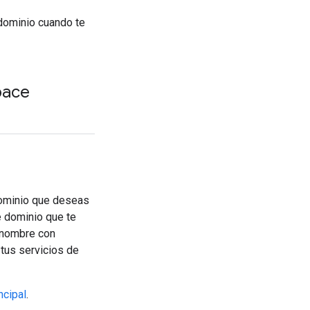
dominio cuando te
pace
ominio que deseas
e dominio que te
l nombre con
 tus servicios de
ncipal
.