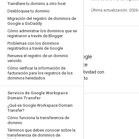
Transfiere tu dominio a otro host
Última actualización: 2026
Desbloquea tu dominio
Migración del registro de dominios de
Google a Go
Daddy
Cómo administrar los dominios que se
registraron a través de Blogger
Problemas con los dominios
registrados a través de Google
Renueva el registro de un dominio
Prueba Google
vencido
Workspace
Cómo verificar la información de
Aumenta tu productividad con
facturación para los registros de los
dominios heredados
la IA sin costo
Servicio de Google Workspace
Domain Transfer
Documentación y capacitación
¿Qué es Google Workspace Domain
Transfer?
Centros de ayuda
Cómo funciona la transferencia de
dominio
Guías para desarrolladores
Términos que debes conocer sobre la
transferencia de dominios de
Centro de aprendizaje