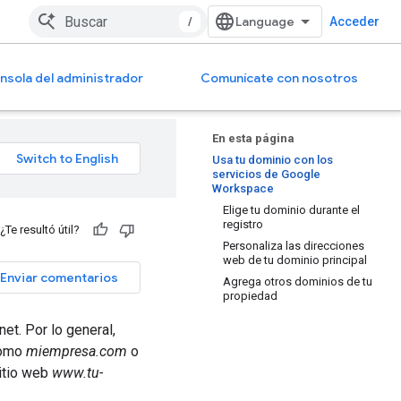
/
Acceder
nsola del administrador
Comunícate con nosotros
En esta página
Usa tu dominio con los
servicios de Google
Workspace
Elige tu dominio durante el
registro
¿Te resultó útil?
Personaliza las direcciones
web de tu dominio principal
Enviar comentarios
Agrega otros dominios de tu
propiedad
net. Por lo general,
 como
miempresa.com
o
itio web
www.tu-