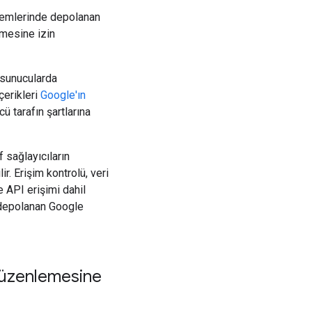
stemlerinde depolanan
emesine izin
 sunucularda
çerikleri
Google'ın
 tarafın şartlarına
 sağlayıcıların
lir. Erişim kontrolü, veri
 API erişimi dahil
 depolanan Google
 düzenlemesine