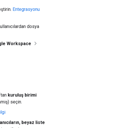
ştirin.
Entegrasyonu
kullanıcılardan dosya
gle Workspace
aftan
kuruluş birimi
şmiş) seçin.
lgi
anıcıların, beyaz liste