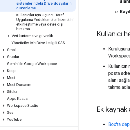
alan
sistemlerindeki Drive dosyalarını
düzenleme
Kayd
Kullanıcılar için Üçüncü Taraf
Uygulama Yedeklemeleri hizmetini
etkinleştirme veya devre dışı
bırakma
Kullanıcı h
Veri kurtarma ve güvenlik
Yöneticiler için Drive ile ilgili SSS
Kuruluşunuz
Gmail
Workspace 
Gruplar
Gemini ile Google Workspace
Kullanıcın
Keep
posta adres
Meet
alanı sağla
Meet Donanım
takma adla
Siteler
Apps Kasası
Workspace Studio
Ek kaynakl
Ses
You
Tube
Box'ta dep