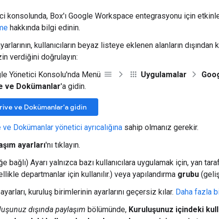
ci konsolunda, Box'ı Google Workspace entegrasyonu için etkinle
rme
hakkında bilgi edinin.
arlarının, kullanıcıların beyaz listeye eklenen alanların dışından 
in verdiğini doğrulayın:
le Yönetici Konsolu'nda Menü
Uygulamalar
Goo
e ve Dokümanlar
'a gidin.
rive ve Dokümanlar'a gidin
 ve Dokümanlar yönetici ayrıcalığına
sahip olmanız gerekir.
aşım ayarları
'nı tıklayın.
ğe bağlı) Ayarı yalnızca bazı kullanıcılara uygulamak için, yan tar
llikle departmanlar için kullanılır.) veya yapılandırma
grubu
(geli
ayarları, kuruluş birimlerinin ayarlarını geçersiz kılar.
Daha fazla bi
luşunuz dışında paylaşım
bölümünde,
Kuruluşunuz içindeki kull