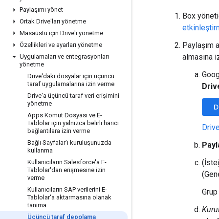
Paylaşımı yönet
Box yöneti
Ortak Drive'ları yönetme
etkinleşti
Masaüstü için Drive'ı yönetme
Paylaşım ay
Özellikleri ve ayarları yönetme
almasına iz
Uygulamaları ve entegrasyonları
yönetme
Goog
Drive'daki dosyalar için üçüncü
taraf uygulamalarına izin verme
Driv
Drive'a üçüncü taraf veri erişimini
yönetme
D
Apps Komut Dosyası ve E-
Tablolar için yalnızca belirli harici
Drive
bağlantılara izin verme
Bağlı Sayfalar'ı kuruluşunuzda
Payl
kullanma
(İste
Kullanıcıların Salesforce'a E-
Tablolar'dan erişmesine izin
(Gene
verme
Kullanıcıların SAP verilerini E-
Grup 
Tablolar'a aktarmasına olanak
tanıma
Kuru
Üçüncü taraf depolama