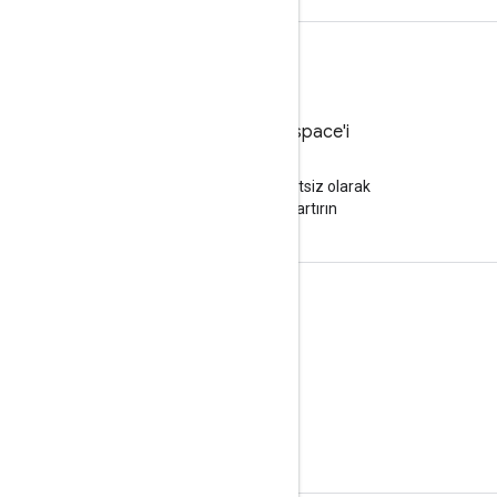
Google Workspace'i
deneyin
Yapay zeka ile ücretsiz olarak
üretkenliğinizi artırın
Dokümanlar ve eğitim
Google Hesabınız
Geliştirici kılavuzları
Öğrenim Merkezi
Google Skills