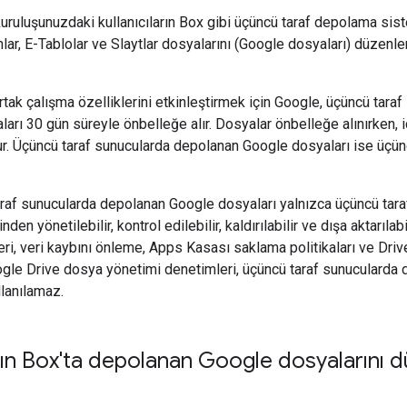
 kuruluşunuzdaki kullanıcıların Box gibi üçüncü taraf depolama si
r, E-Tablolar ve Slaytlar dosyalarını (Google dosyaları) düzenl
ak çalışma özelliklerini etkinleştirmek için Google, üçüncü taraf
arı 30 gün süreyle önbelleğe alır. Dosyalar önbelleğe alınırken, i
ur. Üçüncü taraf sunucularda depolanan Google dosyaları ise üçüncü
araf sunucularda depolanan Google dosyaları yalnızca üçüncü taraf
den yönetilebilir, kontrol edilebilir, kaldırılabilir ve dışa aktarılabi
ri, veri kaybını önleme, Apps Kasası saklama politikaları ve Drive
gle Drive dosya yönetimi denetimleri, üçüncü taraf sunucularda
llanılamaz.
arın Box'ta depolanan Google dosyalarını