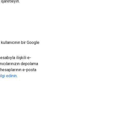
işaretleyin.
kullanıcının bir Google
abıyla ilişkili e-
anıcılarınızın depolama
e hesaplarının e-posta
lgi edinin
.