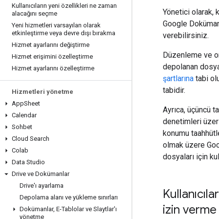
Kullanıcıların yeni özellikleri ne zaman
Yönetici olarak,
alacağını seçme
Google Dokümanla
Yeni hizmetleri varsayılan olarak
etkinleştirme veya devre dışı bırakma
verebilirsiniz.
Hizmet ayarlarını değiştirme
Düzenleme ve ort
Hizmet erişimini özelleştirme
depolanan dosyal
Hizmet ayarlarını özelleştirme
şartlarına
tabi ol
tabidir.
Hizmetleri yönetme
App
Sheet
Ayrıca, üçüncü t
Calendar
denetimleri üzerin
Sohbet
konumu taahhütle
Cloud Search
olmak üzere Goo
Colab
dosyaları için ku
Data Studio
Drive ve Dokümanlar
Drive'ı ayarlama
Kullanıcıl
Depolama alanı ve yükleme sınırları
izin verme
Dokümanlar
,
E-Tablolar ve Slaytlar'ı
yönetme