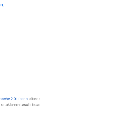
in
.
pache 2.0 Lisansı
altında
rtaklarının tescilli ticari