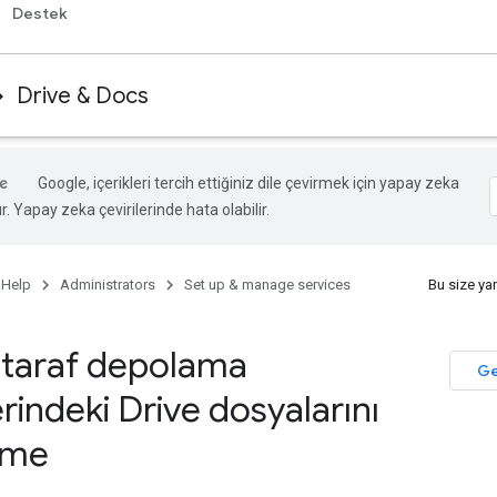
Destek
Drive & Docs
Google, içerikleri tercih ettiğiniz dile çevirmek için yapay zeka
ır. Yapay zeka çevirilerinde hata olabilir.
 Help
Administrators
Set up & manage services
Bu size ya
taraf depolama
Ge
rindeki Drive dosyalarını
eme