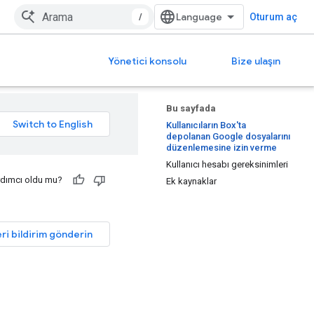
/
Oturum aç
Yönetici konsolu
Bize ulaşın
Bu sayfada
Kullanıcıların Box'ta
depolanan Google dosyalarını
düzenlemesine izin verme
Kullanıcı hesabı gereksinimleri
rdımcı oldu mu?
Ek kaynaklar
ri bildirim gönderin