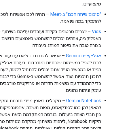
מקצועיים.
"סיכום שיחה חכם" ב-Meet
– תהיה לכם אפשרות לסכם 
להתמקד במה שנאמר.
Vids
– יוצרים סרטונים בקלות ועובדים עליהם בשיתוף 
האפליקציה, צוותים יכולים להשתמש באמצעים חדשים ו
בצורה טובה את סיפור המותג בעבודה.
אפליקציית Gemini
הנייד או במכשיר הנייד אתם יכולים להתחיל ללמוד, לערו
כדי להתמודד עם משימות חוזרות או פרויקטים מורכבים
עומק וניתוח נתונים.
Gemini Notebook
– מקבלים באופן מיידי תובנות וסקי
להאזין להן כמו לפודקאסט, מפות חשיבה, אינפוגרפיקות ו
בין חברי הצוות ביעילות. בגרסה המתקדמת הזאת אפשר
תיקיות Notebook, ליהנות משיתוף מתקדם ומני
וליצור יותר סקירות קוליות, שאילתות, תיקיות Notebook ומקורות.