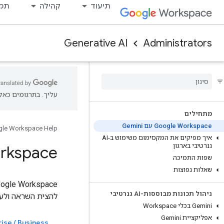
תיעוד
קהילה
תמי
Generative AI
Administrators
עליך. בתרגומים כאלו
מתחילים
‫Google Workspace עם Gemini
le Workspace Help
איך מפיקים את המקסימום משימוש ב-AI
גנרטיבי בארגון
‫e Workspace
שפות התמיכה
שאלות נפוצות
ניהול תכונות מבוססות-AI גנרטיבי
להצית השראה ולעוד
‫Gemini בכלי Workspace
אפליקציית Gemini
Business ‏/ Enterprise