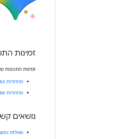
זמינות התכונות
זמינות התכונות של Gemini תלויה במינוי ל-gle Workspace
מהדורות Business
מהדורות Enterprise
נושאים קשו
שאלות נפוצות לגבי orkspace