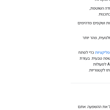
דה השוטפת,
תכנות.
נות ושקפים מדהימים
נועית, מהר יותר
כדי לפתח
שפה טבעית. בעזרת
אפשר להוסיף משימות AI לפעולות
ו לקטגוריות.
מתקדמות ב-Workspace כדי להגדיל את ההשפעה. אתם