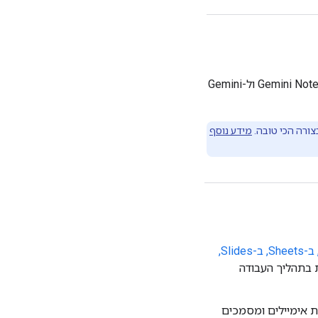
במסגרת התוכניות של Google Workspace אפשר להיכנס לאפליקציית Gemini, ל-Gemini Notebook ול-Gemini
מידע נוסף
גישה ל-Gemini דרך החלונית הצדדית ב-Gmail, ב-Docs, ב-Sheets, ב-Slides,
כלים מבוססי-AI ישירות בתהליך העבודה
ת אימיילים ומסמכים