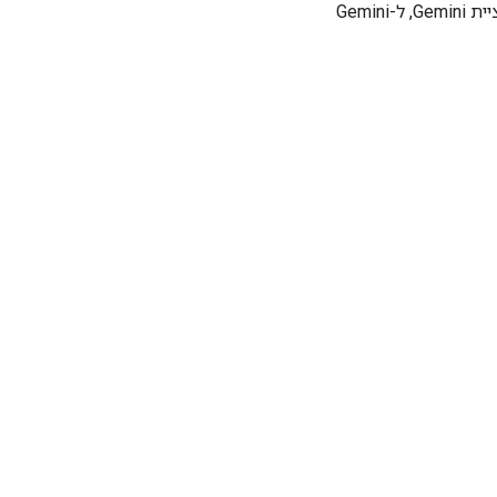
יכולים להוסיף לתוכנית הקיימת שלכם גישה מורחבת לאפליקציית Gemini, ל-Gemini