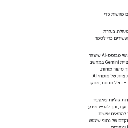
פגישות כדי
פעולה. בעזרת
עשירים כדי לספר
– אפשר להתכתב בצ'אט עם עוזר אישי מבוסס-AI שיעזור
לכם לטפל במשימות שגרתיות ומורכבות. בעזרת אפליקציית Gemini במחשב
ך סיעור מוחות,
לתכנן תוכניות ועוד. אפשר להשתמש ב-Gems כדי לבנות צוות של מומחי AI
 – כולל תכנות, מחקר
רות קוליות שאפשר
עוד, וכך להפיץ מידע
 להתאים אישית
תוח מתקדם של נתוני שימוש