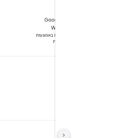
לניסיון של Google
Workspace
שיפור הפרודוקטיביות באמצעות
AI ללא עלות
תיעוד והדרכה
מרכזי העזרה
מדריכים למפתחים
מרכז למידה
Google Skills
תנאים
פרטיות
Manage cookies