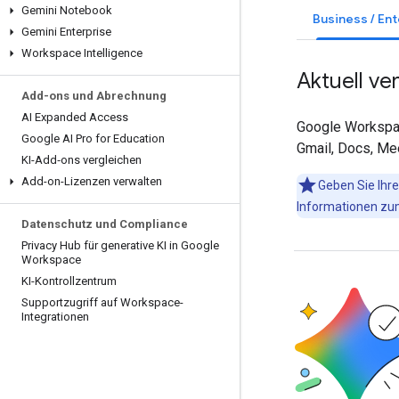
Gemini Notebook
Business / En
Gemini Enterprise
Workspace Intelligence
Aktuell ve
Add-ons und Abrechnung
AI Expanded Access
Google Workspac
Google AI Pro for Education
Gmail, Docs, Me
KI-Add‑ons vergleichen
Add-on-Lizenzen verwalten
Geben Sie Ihre
Informationen z
Datenschutz und Compliance
Privacy Hub für generative KI in Google
Workspace
KI-Kontrollzentrum
Supportzugriff auf Workspace-
Integrationen