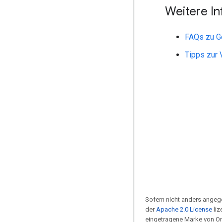
Weitere I
FAQs zu G
Tipps zur 
Sofern nicht anders angege
der
Apache 2.0 License
liz
eingetragene Marke von Or