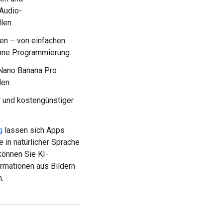
Audio-
len.
ren – von einfachen
ohne Programmierung.
 Nano Banana Pro
len.
r und kostengünstiger
g
lassen sich Apps
 in natürlicher Sprache
önnen Sie KI-
ormationen aus Bildern
.