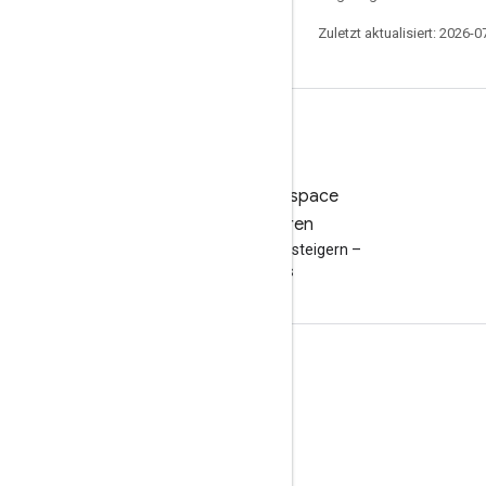
Zuletzt aktualisiert: 2026-0
Google Workspace
ausprobieren
Produktivität mit KI steigern –
kostenlos
Dokumentation und Schulungen
Google-Hilfeseiten
Entwicklerleitfäden
Schulungscenter