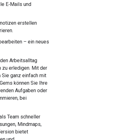
lle E‑Mails und
notizen erstellen
ieren.
bearbeiten – ein neues
 den Arbeitsalltag
zu erledigen. Mit der
 Sie ganz einfach mit
 Gems können Sie Ihre
hrenden Aufgaben oder
mmieren, bei
 als Team schneller
ssungen, Mindmaps,
ersion bietet
nen und