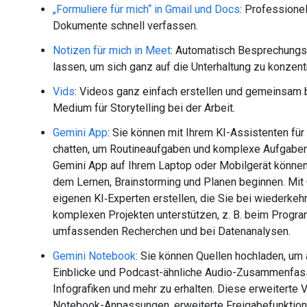
„Formuliere für mich“ in Gmail und Docs
: Professione
Dokumente schnell verfassen.
Notizen für mich in Meet
: Automatisch Besprechungs
lassen, um sich ganz auf die Unterhaltung zu konzentr
Vids
: Videos ganz einfach erstellen und gemeinsam 
Medium für Storytelling bei der Arbeit.
Gemini App
: Sie können mit Ihrem KI-Assistenten für
chatten, um Routineaufgaben und komplexe Aufgaben 
Gemini App auf Ihrem Laptop oder Mobilgerät können
dem Lernen, Brainstorming und Planen beginnen. Mit
eigenen KI‑Experten erstellen, die Sie bei wiederke
komplexen Projekten unterstützen, z. B. beim Progra
umfassenden Recherchen und bei Datenanalysen.
Gemini Notebook
: Sie können Quellen hochladen, um
Einblicke und Podcast-ähnliche Audio-Zusammenfa
Infografiken und mehr zu erhalten. Diese erweiterte V
Notebook-Anpassungen, erweiterte Freigabefunktio