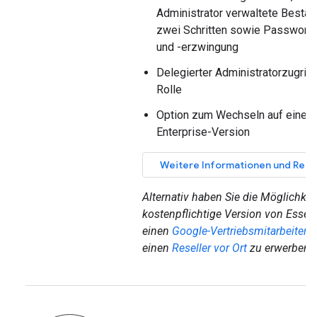
Administrator verwaltete Bestäti
zwei Schritten sowie Passwort
und -erzwingung
Delegierter Administratorzugriff
Rolle
Option zum Wechseln auf eine 
Enterprise-Version
Weitere Informationen und Regi
Alternativ haben Sie die Möglichkeit
kostenpflichtige Version von Essent
einen
Google-Vertriebsmitarbeiter
o
einen
Reseller vor Ort
zu erwerben.