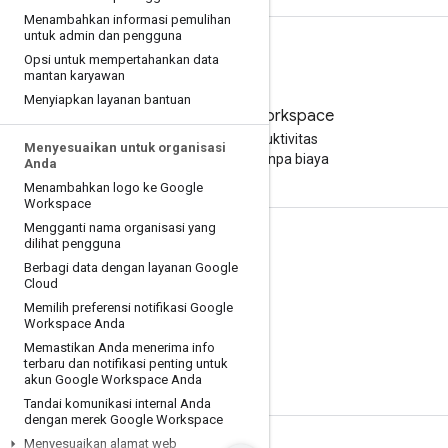
Menambahkan informasi pemulihan
untuk admin dan pengguna
Opsi untuk mempertahankan data
mantan karyawan
Menyiapkan layanan bantuan
Coba Google Workspace
Tingkatkan produktivitas
Menyesuaikan untuk organisasi
Anda dengan AI tanpa biaya
Anda
Menambahkan logo ke Google
Workspace
Mengganti nama organisasi yang
dilihat pengguna
Dokumentasi & pelatihan
Berbagi data dengan layanan Google
Pusat Bantuan
Cloud
Memilih preferensi notifikasi Google
Panduan developer
Workspace Anda
Pusat Pembelajaran
Memastikan Anda menerima info
terbaru dan notifikasi penting untuk
Google Skills
akun Google Workspace Anda
Tandai komunikasi internal Anda
dengan merek Google Workspace
Menyesuaikan alamat web