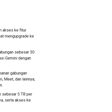
akses ke fitur
apat mengupgrade ke
gabungan sebesar 30
asi Gemini dengan
mpanan gabungan
, Meet, dan lainnya,
n.
n sebesar 5 TB per
a, serta akses ke