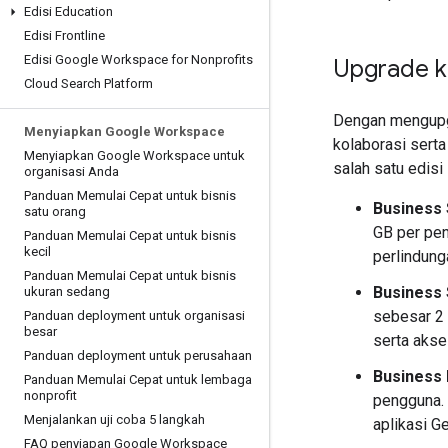
Edisi Education
Edisi Frontline
Edisi Google Workspace for Nonprofits
Upgrade 
Cloud Search Platform
Dengan mengupg
Menyiapkan Google Workspace
kolaborasi sert
Menyiapkan Google Workspace untuk
salah satu edisi
organisasi Anda
Panduan Memulai Cepat untuk bisnis
Business 
satu orang
GB per pen
Panduan Memulai Cepat untuk bisnis
kecil
perlindung
Panduan Memulai Cepat untuk bisnis
Business 
ukuran sedang
sebesar 2 
Panduan deployment untuk organisasi
besar
serta akse
Panduan deployment untuk perusahaan
Business 
Panduan Memulai Cepat untuk lembaga
nonprofit
pengguna. 
Menjalankan uji coba 5 langkah
aplikasi G
FAQ penyiapan Google Workspace