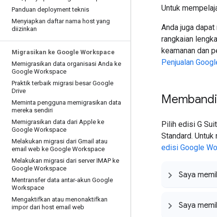
Untuk mempelajar
Panduan deployment teknis
Menyiapkan daftar nama host yang
Anda juga dapat
diizinkan
rangkaian lengka
keamanan dan pen
Migrasikan ke Google Workspace
Penjualan Googl
Memigrasikan data organisasi Anda ke
Google Workspace
Praktik terbaik migrasi besar Google
Drive
Membandin
Meminta pengguna memigrasikan data
mereka sendiri
Memigrasikan data dari Apple ke
Pilih edisi G Su
Google Workspace
Standard. Untuk 
Melakukan migrasi dari Gmail atau
edisi Google W
email web ke Google Workspace
Melakukan migrasi dari server IMAP ke
Google Workspace
Saya memili
Mentransfer data antar-akun Google
Workspace
Mengaktifkan atau menonaktifkan
Saya memil
impor dari host email web