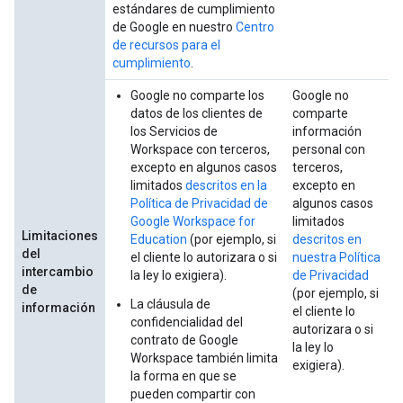
estándares de cumplimiento
de Google en nuestro
Centro
de recursos para el
cumplimiento
.
Google no comparte los
Google no
datos de los clientes de
comparte
los Servicios de
información
Workspace con terceros,
personal con
excepto en algunos casos
terceros,
limitados
descritos en la
excepto en
Política de Privacidad de
algunos casos
Google Workspace for
limitados
Limitaciones
Education
(por ejemplo, si
descritos en
del
el cliente lo autorizara o si
nuestra Política
intercambio
la ley lo exigiera).
de Privacidad
de
(por ejemplo, si
La cláusula de
información
el cliente lo
confidencialidad del
autorizara o si
contrato de Google
la ley lo
Workspace también limita
exigiera).
la forma en que se
pueden compartir con