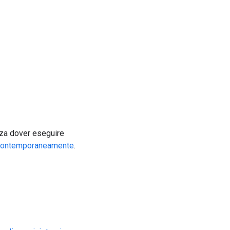
nza dover eseguire
 contemporaneamente
.