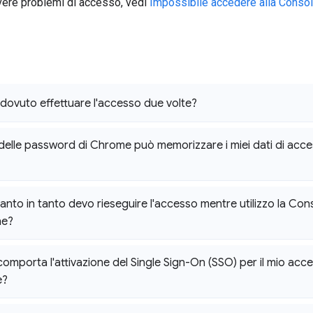
vere problemi di accesso, vedi
Impossibile accedere alla Consol
dovuto effettuare l'accesso due volte?
 delle password di Chrome può memorizzare i miei dati di acc
anto in tanto devo rieseguire l'accesso mentre utilizzo la Con
ne?
omporta l'attivazione del Single Sign-On (SSO) per il mio ac
e?