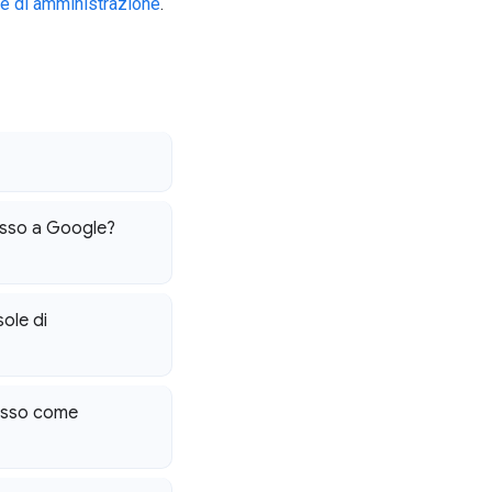
e di amministrazione
.
esso a Google?
sole di
cesso come