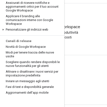
Assicurati di ricevere notifiche e
aggiornamenti critici per il tuo account
Google Workspace
Applicare il branding alle
comunicazioni interne con Google
Workspace
Prova Google Workspace
Personalizzare gli indirizzi web
Aumenta la tua produttività
con l'AI senza costi
Canali di release
Novità di Google Workspace
Modi per tenere traccia delle nuove
uscite
Scegliere quando rendere disponibili le
Documentazione e formazione
nuove funzionalità per gli utenti
Attivare o disattivare i nuovi servizi per
Centri assistenza
impostazione predefinita
Guide per gli sviluppatori
Inviare un messaggio agli utenti
Fasi di test e disponibilità generale
Centro didattico
Aggiornamenti dell'app mobile
Google Cloud Skills Boost