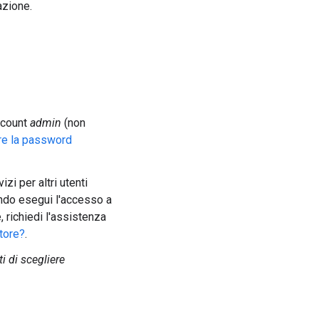
azione.
account
admin
(non
e la password
zi per altri utenti
ndo esegui l'accesso a
 richiedi l'assistenza
atore?
.
i di scegliere