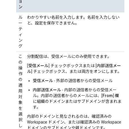
ョ
ン
ル
わかりやすい名前を入力します。名前を入力しない
ー
と、設定を保存できません。
テ
ィ
ン
グ
こ
分割配信は、受信メールにのみ使用できます。
の
[
受信メール
] チェックボックスまたは [
内部送信メー
操
ル
] チェックボックス、または両方をオンにします。
作
の
受信メール
- 外部の送信者からの受信メール
適
内部送信メール
- 内部の送信者からの受信メー
用
ル。内部の送信者からのメールには、[
From
] 欄
対
に組織のドメインまたはサブドメインが含まれま
象
す。
を
選
内部のドメインと見なされるのは、確認済みの
択
Workspace ドメイン、または確認済みの Workspace
し
ドメインのサブドメインや親ドメインです。