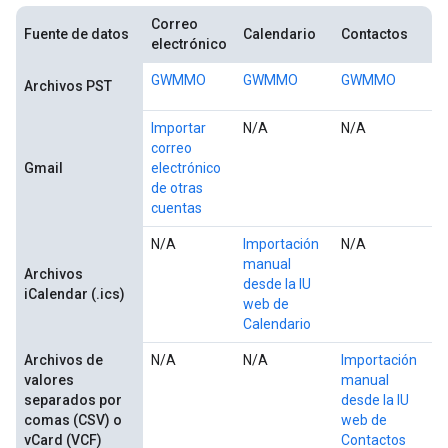
Correo
Fuente de datos
Calendario
Contactos
electrónico
GWMMO
GWMMO
GWMMO
Archivos PST
Importar
N/A
N/A
correo
Gmail
electrónico
de otras
cuentas
N/A
Importación
N/A
manual
Archivos
desde la IU
iCalendar (.ics)
web de
Calendario
Archivos de
N/A
N/A
Importación
valores
manual
separados por
desde la IU
comas (CSV) o
web de
vCard (VCF)
Contactos