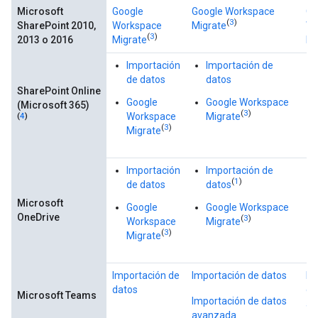
Microsoft
Google
Google Workspace
Go
(
3
)
SharePoint 2010,
Workspace
Migrate
Wo
(
3
)
2013 o 2016
Migrate
Mi
Importación
Importación de
de datos
datos
SharePoint Online
Google
Google Workspace
(Microsoft 365)
(
3
)
Workspace
Migrate
(
4
)
(
3
)
Migrate
Importación
Importación de
(
1
)
de datos
datos
Microsoft
Google
Google Workspace
OneDrive
(
3
)
Workspace
Migrate
(
3
)
Migrate
Importación de
Importación de datos
Im
datos
da
Microsoft Teams
Importación de datos
av
avanzada