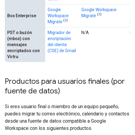
Google
Google Workspace
Go
(
3
)
Box Enterprise
Workspace
Migrate
Wo
(
3
)
Migrate
Mi
PST o buzón
Migrador de
N/A
N/
(mbox)
con
encriptación
mensajes
del cliente
encriptados con
(CSE) de Gmail
Virtru
Productos para usuarios finales (por
fuente de datos)
Si eres usuario final o miembro de un equipo pequeño,
puedes migrar tu correo electrónico, calendario y contactos
desde una fuente de datos compatible a Google
Workspace con los siguientes productos.