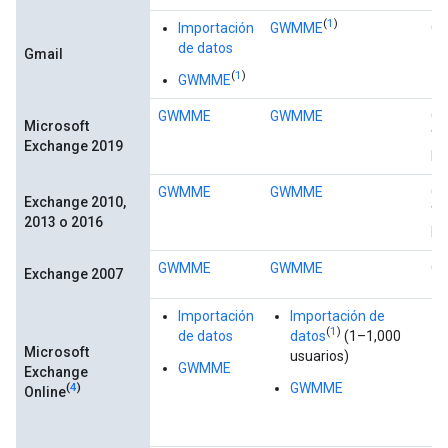
(
1
)
Importación
GWMME
G
de datos
Gmail
(
1
)
GWMME
GWMME
GWMME
Go
Microsoft
Wo
Exchange 2019
Mi
GWMME
GWMME
Go
Exchange 2010,
Wo
2013 o 2016
Mi
GWMME
GWMME
G
Exchange 2007
Importación
Importación de
(
1
)
de datos
datos
(1–1,000
Microsoft
usuarios)
GWMME
Exchange
GWMME
(
4
)
Online