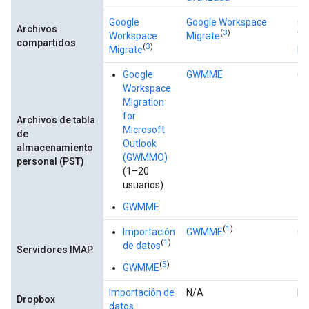
Google
Google Workspace
Go
Archivos
(
3
)
Workspace
Migrate
Wo
compartidos
(
3
)
Migrate
Mi
Google
GWMME
G
Workspace
Migration
for
Archivos de tabla
Microsoft
de
Outlook
almacenamiento
(GWMMO)
personal (PST)
(1–20
usuarios)
GWMME
(
1
)
Importación
GWMME
G
(
1
)
de datos
Servidores IMAP
(
5
)
GWMME
Importación de
N/A
N/
Dropbox
datos