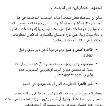
تحديد المشاركين في الاجتماع
يمكن أن تساعدك بعض سمات أحداث السجلات الموضحة في هذا
المستند، مثل
المُنفِّذ
و
اسم المُنفِّذ
و
البلد
، على معرفة المستخدمين الذين
انضموا إلى الاجتماعات داخل مؤسستك وخارجها (الاجتماعات الداخلية
والخارجية). وبناءً على نوع الاجتماع والمشارِك، قد تكون المعلومات
المذكورة في بيانات أحداث السجلات:
ظاهرة كنص واضح
: يتم عرضها كنص غير مخفٍ وقابل
للقراءة.
محجوبة
: يتم عرضها بعلامات نجمية (*) لإخفاء المعلومات.
مثلاً، قد يتضمن عنوان البريد الإلكتروني المحجوب هذه
الأحرف: li***@s***.com.
غير ظاهرة
: المعلومات التي لم يتم عرضها في السجل.
يعرض الجدول التالي معرّفات المشاركين المتاحة في بيانات أحداث
السجلّ. ويساعدك هذا الجدول أيضًا على فهم الميزات المتاحة للمؤسسات
الأخرى عند انضمام أشخاص من مؤسستك إلى اجتماعاتهم.