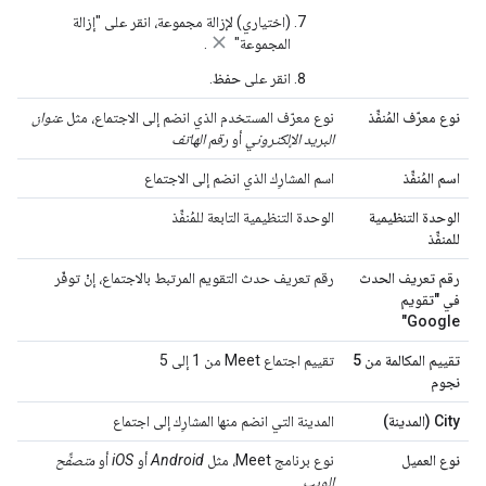
(اختياري) لإزالة مجموعة، انقر على "إزالة
المجموعة"
.
انقر على
حفظ
.
نوع معرّف المُنفِّذ
نوع معرّف المستخدم الذي انضم إلى الاجتماع، مثل
عنوان
البريد الإلكتروني
أو
رقم الهاتف
اسم المُنفِّذ
اسم المشارِك الذي انضم إلى الاجتماع
الوحدة التنظيمية
الوحدة التنظيمية التابعة للمُنفِّذ
للمنفِّذ
رقم تعريف الحدث
رقم تعريف حدث التقويم المرتبط بالاجتماع، إنْ توفّر
في "تقويم
Google"
تقييم المكالمة من 5
تقييم اجتماع Meet من 1 إلى 5
نجوم
City (المدينة)
المدينة التي انضم منها المشارِك إلى اجتماع
نوع العميل
نوع برنامج Meet، مثل
Android
أو
iOS
أو
متصفِّح
الويب