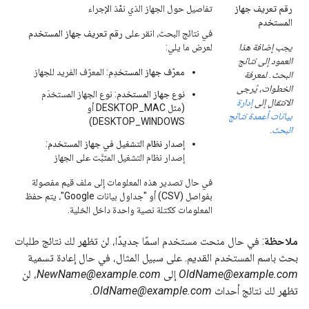
رقم تعريف جهاز
تفاصيل حول الجهاز الذي نفّذ الإجراء
المستخدم
في نتائج البحث، انقر على
رقم تعريف جهاز المستخدم
يجب إضافة هذا
لعرض ما يلي:
العمود إلى نتائج
معرّف جهاز المستخدِم
: المعرّف الفريد للجهاز
البحث. لمعرفة
الخطوات، يُرجى
نوع جهاز المستخدم
: نوع الجهاز المستخدَم
الانتقال إلى
إدارة
(مثل DESKTOP_MAC أو
بيانات أعمدة نتائج
DESKTOP_WINDOWS)
البحث
.
إصدار نظام التشغيل في جهاز المستخدم
:
إصدار نظام التشغيل المثبَّت على الجهاز
في حال تصدير هذه المعلومات إلى ملف قيم مفصولة
بفواصل (CSV) أو "جداول بيانات Google"، يتم حفظ
المعلومات ككتلة نصية واحدة داخل الخلية.
ملاحظة
: في حال منحت مستخدم اسمًا جديدًا، لن تظهر لك نتائج طلبات
بحث باسم المستخدم القديم. على سبيل المثال، في حال إعادة تسمية
OldName@example.com
إلى
NewName@example.com
، لن
تظهر لك نتائج أحداث
OldName@example.com
.