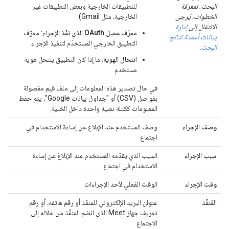
البحث. لمعرفة
للتطبيقات الخارجية وبعض التطبيقات غير
الخطوات، يُرجى
الخارجية، مثل Gmail)
الانتقال إلى
إدارة
معرّف عميل OAuth الذي نفّذ الإجراء
: معرّف
بيانات أعمدة نتائج
التطبيق الخارجي المستخدَم لتنفيذ الإجراء
البحث
.
انتحال الهوية
: ما إذا كان التطبيق ينتحل هوية
مستخدم
في حال تصدير هذه المعلومات إلى ملف قيم مفصولة
بفواصل (CSV) أو "جداول بيانات Google"، يتم حفظ
المعلومات ككتلة نصية واحدة داخل الخلية.
وصف الإجراء
وصف المستخدم عند الإبلاغ عن إساءة الاستخدام في
اجتماع
سبب الإجراء
السبب الذي يقدّمه المستخدم عند الإبلاغ عن إساءة
الاستخدام في اجتماع
وقت الإجراء
الوقت الفعلي لأحد الإجراءات
المُنفِّذ
عنوان البريد الإلكتروني للمنفّذ أو رقم هاتفه، أو رقم
تعريف جهاز Meet الذي انضم المنفِّذ من خلاله إلى
الاجتماع