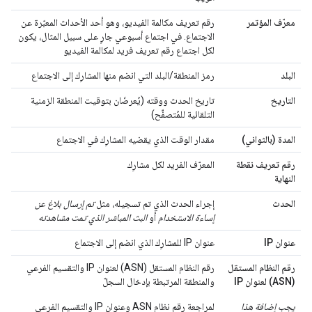
معرّف المؤتمر
رقم تعريف مكالمة الفيديو، وهو أحد الأحداث المعبّرة عن
الاجتماع. في اجتماع أسبوعي جارٍ على سبيل المثال، يكون
لكل اجتماع رقم تعريف فريد لمكالمة الفيديو
البلد
رمز المنطقة/البلد التي انضم منها المشارِك إلى الاجتماع
التاريخ
تاريخ الحدث ووقته (يُعرضَان بتوقيت المنطقة الزمنية
التلقائية للمُتصفِّح)
المدة (بالثواني)
مقدار الوقت الذي يقضيه المشارِك في الاجتماع
رقم تعريف نقطة
المعرّف الفريد لكل مشارِك
النهاية
الحدث
إجراء الحدث الذي تم تسجيله، مثل
تم إرسال بلاغ عن
إساءة الاستخدام
أو
البث المباشر الذي تمت مشاهدته
عنوان IP
عنوان IP للمشارِك الذي انضم إلى الاجتماع
رقم النظام المستقل
رقم النظام المستقل (ASN) لعنوان IP والتقسيم الفرعي
(ASN) لعنوان IP
والمنطقة المرتبطة بإدخال السجلّ
يجب إضافة هذا
لمراجعة رقم نظام ASN وعنوان IP والتقسيم الفرعي