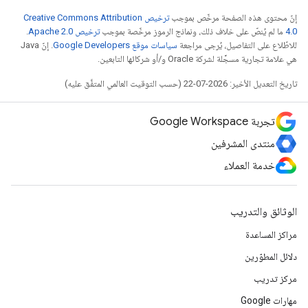
إنّ محتوى هذه الصفحة مرخّص بموجب
ترخيص Creative Commons Attribution
4.0‏
ما لم يُنصّ على خلاف ذلك، ونماذج الرموز مرخّصة بموجب
ترخيص Apache 2.0‏
.
للاطّلاع على التفاصيل، يُرجى مراجعة
سياسات موقع Google Developers‏
. إنّ Java
هي علامة تجارية مسجَّلة لشركة Oracle و/أو شركائها التابعين.
تاريخ التعديل الأخير: 2026-07-22 (حسب التوقيت العالمي المتفَّق عليه)
تجربة Google Workspace
منتدى المشرفين
خدمة العملاء
الوثائق والتدريب
مراكز المساعدة
دلائل المطوّرين
مركز تدريب
مهارات Google