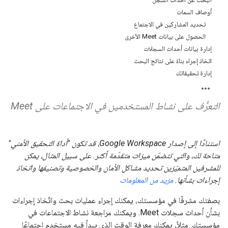
أوصاف السمات
تحديد المشاركين في الاجتماع
الحصول على بيانات Meet الأخرى
إدارة بيانات أحداث السجلات
اتخاذ إجراء بناءً على نتائج البحث
إدارة تحقيقاتك
التعرُّف على نشاط المستخدمين في الاجتماعات على Meet
استنادًا إلى إصدار Google Workspace، قد تكون "أداة التحقيق الأمني"
متاحة لك، والتي تتضمّن ميزات متقدّمة أكثر. على سبيل المثال، يمكن
للمشرفين المتميّزين تحديد مشاكل الأمان والخصوصية وتصنيفها واتخاذ
إجراءات بشأنها.
مزيد من المعلومات
بصفتك مشرفًا في مؤسستك، يمكنك إجراء عمليات بحث واتّخاذ إجراءات
بشأن أحداث سجلات Meet. ويمكنك مراجعة نشاط الاجتماعات في
مؤسستك. مثلاً، يمكنك معرفة الوقت الذي يبدأ فيه مستخدم اجتماعًا