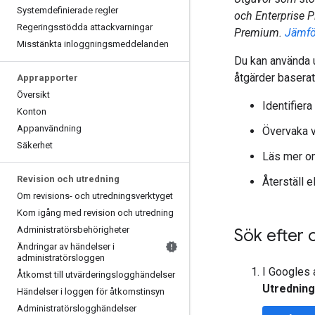
Systemdefinierade regler
och Enterprise P
Regeringsstödda attackvarningar
Premium.
Jämfö
Misstänkta inloggningsmeddelanden
Du kan använda 
åtgärder baserat
Apprapporter
Översikt
Identifiera
Konton
Appanvändning
Övervaka v
Säkerhet
Läs mer om
Revision och utredning
Återställ e
Om revisions- och utredningsverktyget
Kom igång med revision och utredning
Administratörsbehörigheter
Sök efter 
Ändringar av händelser i
administratörsloggen
I Googles 
Åtkomst till utvärderingslogghändelser
Utrednin
Händelser i loggen för åtkomstinsyn
Administratörslogghändelser