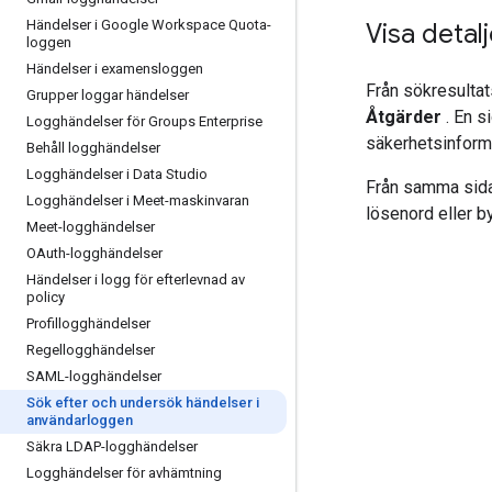
Händelser i Google Workspace Quota-
Visa detal
loggen
Händelser i examensloggen
Från sökresultat
Grupper loggar händelser
Åtgärder
. En s
Logghändelser för Groups Enterprise
säkerhetsinfor
Behåll logghändelser
Logghändelser i Data Studio
Från samma sida 
Logghändelser i Meet-maskinvaran
lösenord eller b
Meet-logghändelser
OAuth-logghändelser
Händelser i logg för efterlevnad av
policy
Profillogghändelser
Regellogghändelser
SAML-logghändelser
Sök efter och undersök händelser i
användarloggen
Säkra LDAP-logghändelser
Logghändelser för avhämtning