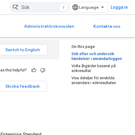
/
Logga in
Administratörskonsolen
Kontakta oss
On this page
Sök efter och undersök
händelser i användarloggen
Vidta åtgärder baserat på
as this helpful?
sökresultat
Visa detaljer för enskilda
användare i sökresultaten
Skicka feedback
 Enterprise Standard