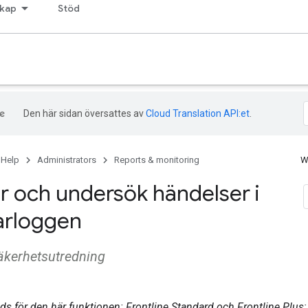
kap
Stöd
Den här sidan översattes av
Cloud Translation API:et
.
 Help
Administrators
Reports & monitoring
W
er och undersök händelser i
arloggen
säkerhetsutredning
s för den här funktionen: Frontline Standard och Frontline Plus;