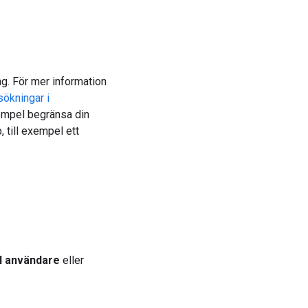
ing. För mer information
ökningar i
xempel begränsa din
 till exempel ett
ll användare
eller