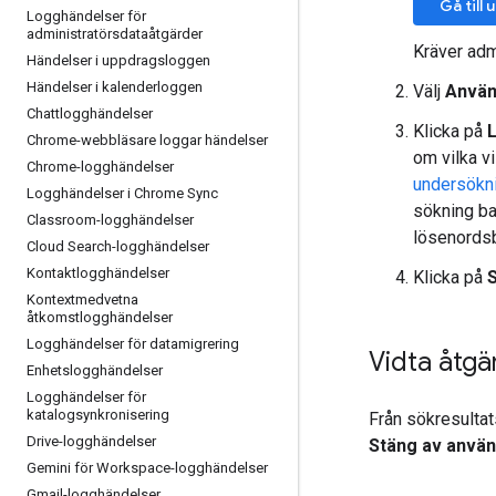
Gå till
Logghändelser för
administratörsdataåtgärder
Kräver adm
Händelser i uppdragsloggen
Händelser i kalenderloggen
Välj
Använ
Chattlogghändelser
Klicka på
L
Chrome-webbläsare loggar händelser
om vilka v
Chrome-logghändelser
undersökn
Logghändelser i Chrome Sync
sökning ba
Classroom-logghändelser
lösenordsb
Cloud Search-logghändelser
Kontaktlogghändelser
Klicka på
Kontextmedvetna
åtkomstlogghändelser
Logghändelser för datamigrering
Vidta åtgä
Enhetslogghändelser
Logghändelser för
katalogsynkronisering
Från sökresultat
Drive-logghändelser
Stäng av anvä
Gemini för Workspace-logghändelser
Gmail-logghändelser