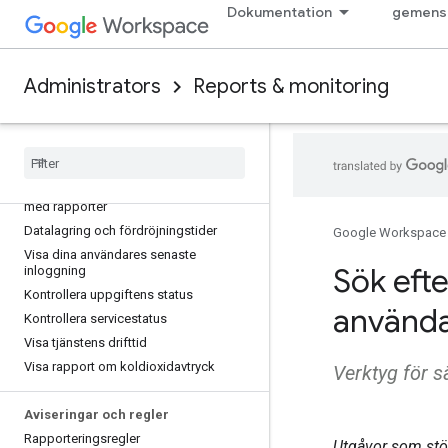
Dokumentation
gemens
Administrators
Reports & monitoring
Kom igång
Översikt över rapporter
Övervaka användning och säkerhet
med rapporter
Datalagring och fördröjningstider
Google Workspace
Visa dina användares senaste
Sök eft
inloggning
Kontrollera uppgiftens status
använd
Kontrollera servicestatus
Visa tjänstens drifttid
Visa rapport om koldioxidavtryck
Verktyg för 
Aviseringar och regler
Rapporteringsregler
Utgåvor som stöd