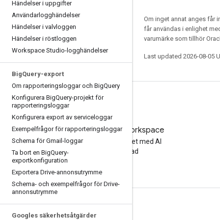
Händelser i uppgifter
Användarlogghändelser
Om inget annat anges får i
Händelser i valvloggen
får användas i enlighet m
Händelser i röstloggen
varumärke som tillhör Oracl
Workspace Studio-logghändelser
Last updated 2026-08-05 
Big
Query-export
Om rapporteringsloggar och Big
Query
Konfigurera Big
Query-projekt för
rapporteringsloggar
Konfigurera export av serviceloggar
Exempelfrågor för rapporteringsloggar
Testa Google Workspace
Schema för Gmail-loggar
Öka din produktivitet med AI
utan kostnad
Ta bort en Big
Query-
exportkonfiguration
Exportera Drive-annonsutrymme
Schema- och exempelfrågor för Drive-
annonsutrymme
Dokumentation och utbildning
Googles säkerhetsåtgärder