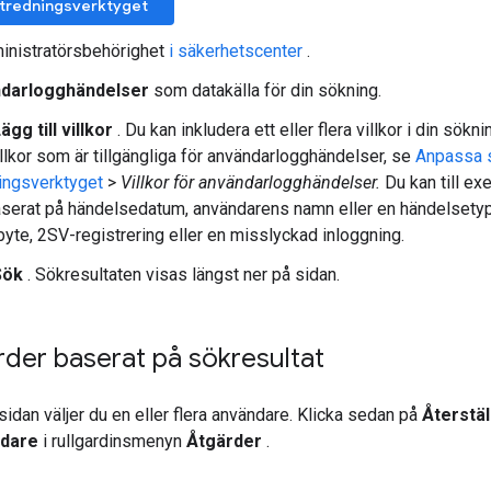
 utredningsverktyget
inistratörsbehörighet
i säkerhetscenter
.
darlogghändelser
som datakälla för din sökning.
ägg till villkor
. Du kan inkludera ett eller flera villkor i din sökn
illkor som är tillgängliga för användarlogghändelser, se
Anpassa s
ingsverktyget
>
Villkor för användarlogghändelser.
Du kan till e
serat på händelsedatum, användarens namn eller en händelsetyp,
yte, 2SV-registrering eller en misslyckad inloggning.
Sök
. Sökresultaten visas längst ner på sidan.
rder baserat på sökresultat
sidan väljer du en eller flera användare. Klicka sedan på
Återstä
ndare
i rullgardinsmenyn
Åtgärder
.