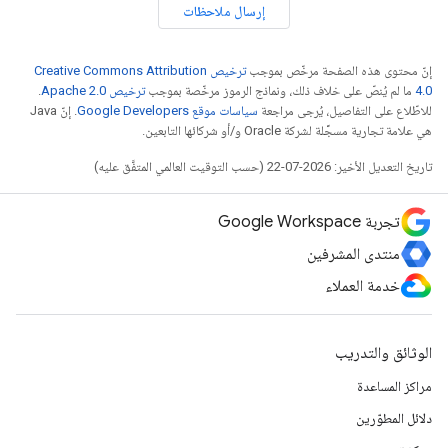
إرسال ملاحظات
إنّ محتوى هذه الصفحة مرخّص بموجب
ترخيص Creative Commons Attribution
4.0‏
ما لم يُنصّ على خلاف ذلك، ونماذج الرموز مرخّصة بموجب
ترخيص Apache 2.0‏
.
للاطّلاع على التفاصيل، يُرجى مراجعة
سياسات موقع Google Developers‏
. إنّ Java
هي علامة تجارية مسجَّلة لشركة Oracle و/أو شركائها التابعين.
تاريخ التعديل الأخير: 2026-07-22 (حسب التوقيت العالمي المتفَّق عليه)
تجربة Google Workspace
منتدى المشرفين
خدمة العملاء
الوثائق والتدريب
مراكز المساعدة
دلائل المطوّرين