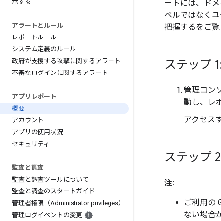
示する
ートには、ドメ
ベルではなくユ
アラートとルール
把握するをご覧
レポートルール
システム定義のルール
政府が支援する攻撃に関するアラート
ステップ 
不審なログインに関するアラート
管理コン
アプリレポート
動し、レ
概要
アクセス
アカウント
アプリの使用状況
セキュリティ
ステップ 
監査と調査
監査と調査ツールについて
注:
監査と調査のスタートガイド
ご利用の 
管理者権限（Administrator privileges）
ない場合
管理ログイベントの変更