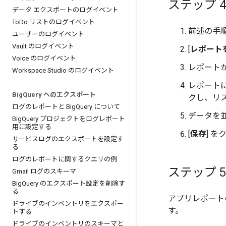
ステップ 
データ エクスポートのログイベント
To
Do リストのログイベント
前述の手
ユーザーのログイベント
Vault のログイベント
[
レポート
Voice のログイベント
レポート
Workspace Studio のログイベント
レポート
Big
Query へのエクスポート
クし、リ
ログのレポートと Big
Query について
データを
Big
Query プロジェクトをログレポート
用に設定する
[
保存
] 
サービスログのエクスポートを設定す
る
ログのレポートに関するクエリの例
ステップ 
Gmail ログのスキーマ
Big
Query のエクスポート設定を削除す
る
アプリレポートの
ドライブのインベントリをエクスポー
す。
トする
ドライブのインベントリのスキーマと