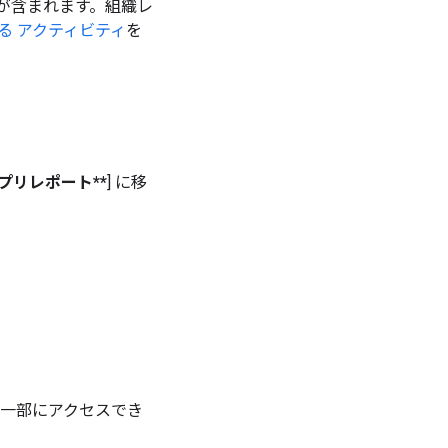
が含まれます。組織レ
る アクティビティ
を
アプリレポート**
] に移
トの一部にアクセスでき