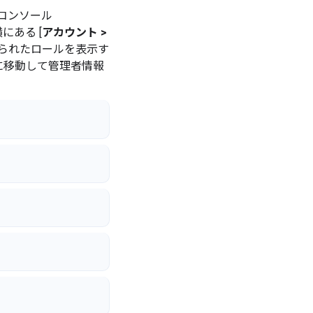
理コンソール
にある [
アカウント >
てられたロールを表示す
 に移動して管理者情報