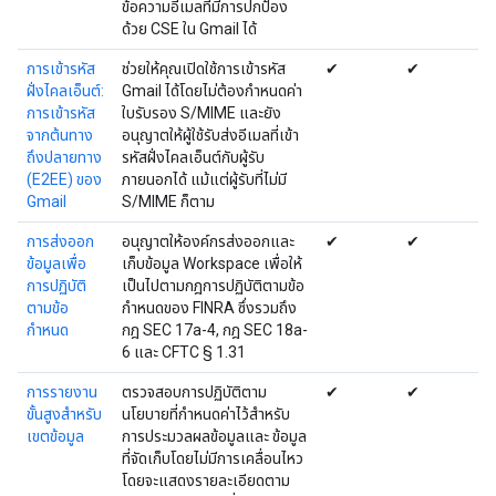
ข้อความอีเมลที่มีการปกป้อง
ด้วย CSE ใน Gmail ได้
การเข้ารหัส
ช่วยให้คุณเปิดใช้การเข้ารหัส
✔
✔
ฝั่งไคลเอ็นต์:
Gmail ได้โดยไม่ต้องกำหนดค่า
การเข้ารหัส
ใบรับรอง S/MIME และยัง
จากต้นทาง
อนุญาตให้ผู้ใช้รับส่งอีเมลที่เข้า
ถึงปลายทาง
รหัสฝั่งไคลเอ็นต์กับผู้รับ
(E2EE) ของ
ภายนอกได้ แม้แต่ผู้รับที่ไม่มี
Gmail
S/MIME ก็ตาม
การส่งออก
อนุญาตให้องค์กรส่งออกและ
✔
✔
ข้อมูลเพื่อ
เก็บข้อมูล Workspace เพื่อให้
การปฏิบัติ
เป็นไปตามกฎการปฏิบัติตามข้อ
ตามข้อ
กำหนดของ FINRA ซึ่งรวมถึง
กำหนด
กฎ SEC 17a-4, กฎ SEC 18a-
6 และ CFTC § 1.31
การรายงาน
ตรวจสอบการปฏิบัติตาม
✔
✔
ขั้นสูงสำหรับ
นโยบายที่กำหนดค่าไว้สำหรับ
เขตข้อมูล
การประมวลผลข้อมูลและ ข้อมูล
ที่จัดเก็บโดยไม่มีการเคลื่อนไหว
โดยจะแสดงรายละเอียดตาม