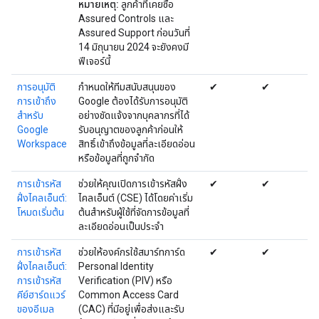
หมายเหตุ:
ลูกค้าที่เคยซื้อ
Assured Controls และ
Assured Support ก่อนวันที่
14 มิถุนายน 2024 จะยังคงมี
ฟีเจอร์นี้
การอนุมัติ
กำหนดให้ทีมสนับสนุนของ
✔
✔
การเข้าถึง
Google ต้องได้รับการอนุมัติ
สำหรับ
อย่างชัดแจ้งจากบุคลากรที่ได้
Google
รับอนุญาตของลูกค้าก่อนให้
Workspace
สิทธิ์เข้าถึงข้อมูลที่ละเอียดอ่อน
หรือข้อมูลที่ถูกจำกัด
การเข้ารหัส
ช่วยให้คุณเปิดการเข้ารหัสฝั่ง
✔
✔
ฝั่งไคลเอ็นต์:
ไคลเอ็นต์ (CSE) ได้โดยค่าเริ่ม
โหมดเริ่มต้น
ต้นสำหรับผู้ใช้ที่จัดการข้อมูลที่
ละเอียดอ่อนเป็นประจำ
การเข้ารหัส
ช่วยให้องค์กรใช้สมาร์ทการ์ด
✔
✔
ฝั่งไคลเอ็นต์:
Personal Identity
การเข้ารหัส
Verification (PIV) หรือ
คีย์ฮาร์ดแวร์
Common Access Card
ของอีเมล
(CAC) ที่มีอยู่เพื่อส่งและรับ