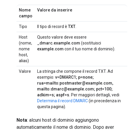
Nome
Valore da inserire
campo
Tipo
Il tipo di record è
TXT
.
Host
Questo valore deve essere
(nome,
_dmarc.example.com
(sostituisci
nome
example.com
con il tuo nome di dominio).
host,
alias)
Valore
La stringa che compone il record TXT. Ad
esempio:
v=DMARC1; p=none;
rua=mailto:postmaster@example.com,
mailto:dmarc@example.com; pct=100;
adkim=s; aspf=s
. Per maggiori dettagli, vedi
Determina il record DMARC
(in precedenza in
questa pagina).
Nota
: alcuni host di dominio aggiungono
automaticamente il nome di dominio. Dopo aver