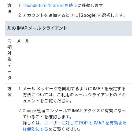
方
Thunderbird で Gmail を使う
に移動します。
法
アカウントを追加するときに [
Google
] を選択します。
別の IMAP メール クライアント
同
メール
期
対
象
デ
ー
タ
方
メール メッセージを同期するように IMAP を設定する
法
方法については、ご利用のメール クライアントのドキ
ュメントをご覧ください。
Google 管理コンソールで IMAP アクセスが有効になっ
ていることを確認します。
詳しくは、
ユーザーに対して POP と IMAP を有効また
は無効にする
をご覧ください。