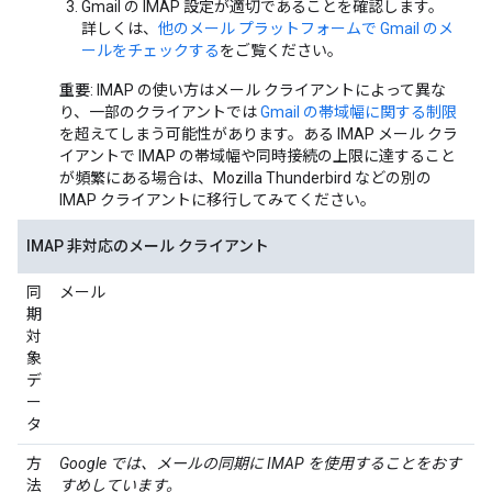
Gmail の IMAP 設定が適切であることを確認します。
詳しくは、
他のメール プラットフォームで Gmail のメ
ールをチェックする
をご覧ください。
重要
: IMAP の使い方はメール クライアントによって異な
り、一部のクライアントでは
Gmail の帯域幅に関する制限
を超えてしまう可能性があります。ある IMAP メール クラ
イアントで IMAP の帯域幅や同時接続の上限に達すること
が頻繁にある場合は、Mozilla Thunderbird などの別の
IMAP クライアントに移行してみてください。
IMAP 非対応のメール クライアント
同
メール
期
対
象
デ
ー
タ
方
Google では、メールの同期に IMAP を使用することをおす
法
すめしています。