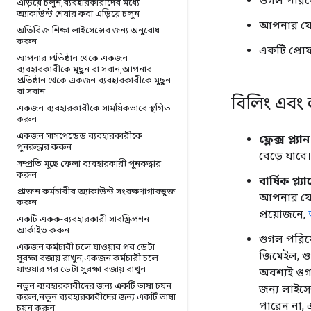
গুগল পরিষ
এড়িয়ে চলুন
,
ব্যবহারকারীদের মধ্যে
অ্যাকাউন্ট শেয়ার করা এড়িয়ে চলুন
আপনার যেক
অতিরিক্ত শিক্ষা লাইসেন্সের জন্য অনুরোধ
করুন
একটি প্রো
আপনার প্রতিষ্ঠান থেকে একজন
ব্যবহারকারীকে মুছুন বা সরান
,
আপনার
প্রতিষ্ঠান থেকে একজন ব্যবহারকারীকে মুছুন
বা সরান
বিলিং এবং 
একজন ব্যবহারকারীকে সাময়িকভাবে স্থগিত
করুন
একজন সাসপেন্ডেড ব্যবহারকারীকে
ফ্লেক্স প্ল্
পুনরুদ্ধার করুন
বেড়ে যাবে।
সম্প্রতি মুছে ফেলা ব্যবহারকারী পুনরুদ্ধার
করুন
বার্ষিক প্
প্রাক্তন কর্মচারীর অ্যাকাউন্ট সংরক্ষণাগারভুক্ত
আপনার যোগ 
করুন
প্রয়োজনে,
একটি একক-ব্যবহারকারী সাবস্ক্রিপশন
আর্কাইভ করুন
গুগল পরিষে
একজন কর্মচারী চলে যাওয়ার পর ডেটা
জিমেইল, গু
সুরক্ষা বজায় রাখুন
,
একজন কর্মচারী চলে
যাওয়ার পর ডেটা সুরক্ষা বজায় রাখুন
অবশ্যই গু
নতুন ব্যবহারকারীদের জন্য একটি ভাষা চয়ন
জন্য লাইসে
করুন
,
নতুন ব্যবহারকারীদের জন্য একটি ভাষা
পারেন না, 
চয়ন করুন