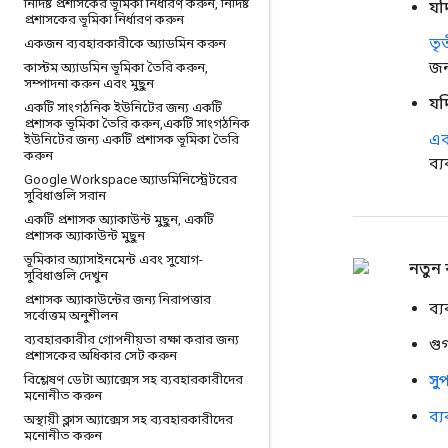
নির্দিষ্ট প্রশাসকের ভূমিকা নির্ধারণ করুন
,
নির্দিষ্ট
যদ
প্রশাসকের ভূমিকা নির্ধারণ করুন
তৃ
একজন ব্যবহারকারীকে অ্যাডমিন করুন
জন
কাস্টম অ্যাডমিন ভূমিকা তৈরি করুন
,
সম্পাদনা করুন এবং মুছুন
যদ
একটি সাংগঠনিক ইউনিটের জন্য একটি
প্রশাসক ভূমিকা তৈরি করুন
,
একটি সাংগঠনিক
এক
ইউনিটের জন্য একটি প্রশাসক ভূমিকা তৈরি
করুন
ব্
Google Workspace অ্যাডমিনিস্ট্রেটরের
সুবিধাগুলি সরান
একটি প্রশাসক অ্যাকাউন্ট মুছুন
,
একটি
প্রশাসক অ্যাকাউন্ট মুছুন
ভূমিকার অ্যাসাইনমেন্ট এবং সুযোগ-
নতুন 
সুবিধাগুলি দেখুন
প্রশাসক অ্যাকাউন্টের জন্য নিরাপত্তার
ব্
সর্বোত্তম অনুশীলন
ব্যবহারকারীর গোপনীয়তা রক্ষা করার জন্য
গু
প্রশাসকের অধিকার সেট করুন
সু
বিশ্লেষণ ডেটা অ্যাক্সেস সহ ব্যবহারকারীদের
মনোনীত করুন
ব্
অস্থায়ী ক্লাস অ্যাক্সেস সহ ব্যবহারকারীদের
মনোনীত করুন