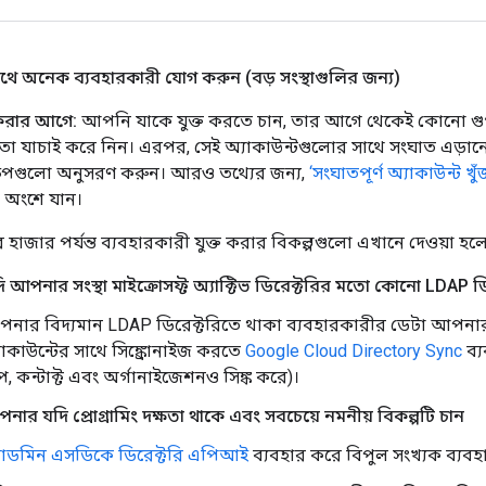
ে অনেক ব্যবহারকারী যোগ করুন (বড় সংস্থাগুলির জন্য)
 করার আগে:
আপনি যাকে যুক্ত করতে চান, তার আগে থেকেই কোনো গু
তা যাচাই করে নিন। এরপর, সেই অ্যাকাউন্টগুলোর সাথে সংঘাত এড়ান
ষেপগুলো অনুসরণ করুন। আরও তথ্যের জন্য,
‘সংঘাতপূর্ণ অ্যাকাউন্ট খ
অংশে যান।
 হাজার পর্যন্ত ব্যবহারকারী যুক্ত করার বিকল্পগুলো এখানে দেওয়া হল
ি আপনার সংস্থা মাইক্রোসফ্ট অ্যাক্টিভ ডিরেক্টরির মতো কোনো LDAP ডি
নার বিদ্যমান LDAP ডিরেক্টরিতে থাকা ব্যবহারকারীর ডেটা আপনা
যাকাউন্টের সাথে সিঙ্ক্রোনাইজ করতে
Google Cloud Directory Sync
ব্
রুপ, কন্টাক্ট এবং অর্গানাইজেশনও সিঙ্ক করে)।
নার যদি প্রোগ্রামিং দক্ষতা থাকে এবং সবচেয়ে নমনীয় বিকল্পটি চান
যাডমিন এসডিকে ডিরেক্টরি এপিআই
ব্যবহার করে বিপুল সংখ্যক ব্যব