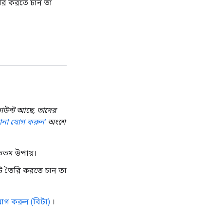
ৈরি করতে চান তা
াকাউন্ট আছে, তাদের
কানা যোগ করুন’
অংশে
ুততম উপায়।
টি তৈরি করতে চান তা
োগ করুন (বিটা)
।