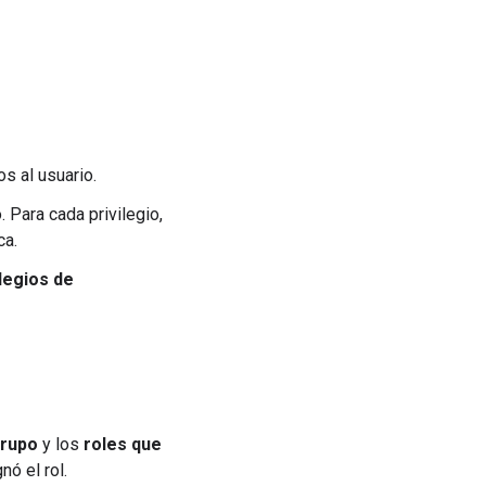
os al usuario.
. Para cada privilegio,
ca.
ilegios de
grupo
y los
roles que
ó el rol.