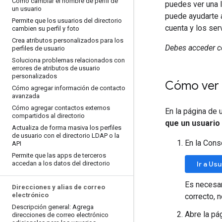
Cómo cambiar el nombre de perfil de
puedes ver una l
un usuario
puede ayudarte a
Permite que los usuarios del directorio
cuenta y los se
cambien su perfil y foto
Crea atributos personalizados para los
Debes acceder
perfiles de usuario
Soluciona problemas relacionados con
errores de atributos de usuario
personalizados
Cómo ver l
Cómo agregar información de contacto
avanzada
Cómo agregar contactos externos
En la página de 
compartidos al directorio
que un usuario
Actualiza de forma masiva los perfiles
de usuario con el directorio LDAP o la
En la Cons
API
Permite que las apps de terceros
accedan a los datos del directorio
Ir a Us
Es necesar
Direcciones y alias de correo
electrónico
correcto, 
Descripción general: Agrega
Abre la pá
direcciones de correo electrónico