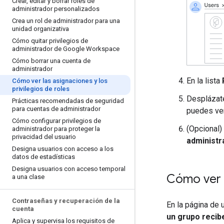
Crear
,
editar y borrar roles de
administrador personalizados
Crea un rol de administrador para una
unidad organizativa
Cómo quitar privilegios de
administrador de Google Workspace
Cómo borrar una cuenta de
administrador
En la lista
Cómo ver las asignaciones y los
privilegios de roles
Desplázat
Prácticas recomendadas de seguridad
para cuentas de administrador
puedes ver
Cómo configurar privilegios de
(Opcional) 
administrador para proteger la
privacidad del usuario
administr
Designa usuarios con acceso a los
datos de estadísticas
Designa usuarios con acceso temporal
Cómo ver l
a una clase
Contraseñas y recuperación de la
En la página de 
cuenta
un grupo recib
Aplica y supervisa los requisitos de