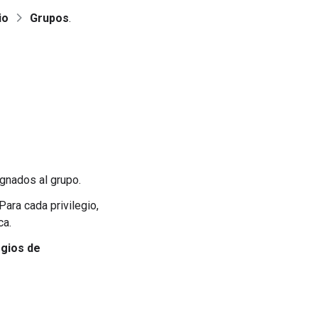
io
Grupos
.
ignados al grupo.
Para cada privilegio,
ca.
egios de