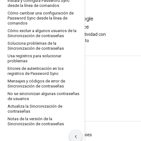
Instala y configura Password Sync
desde la línea de comandos
Cómo cambiar una configuración de
Password Sync desde la línea de
Prueba Google
comandos
Workspace
Cómo excluir a algunos usuarios de la
Aumenta tu productividad con
Sincronización de contraseñas
la IA sin costo
Soluciona problemas de la
Sincronización de contraseñas
Usa registros para solucionar
problemas
Documentación y capacitación
Errores de autenticación en los
registros de Password Sync
Centros de ayuda
Mensajes y códigos de error de
Sincronización de contraseñas
Guías para desarrolladores
No se sincronizan algunas contraseñas
Centro de aprendizaje
de usuarios
Actualiza la Sincronización de
Google Skills
contraseñas
Notas de la versión de la
Sincronización de contraseñas
Condiciones
Privacidad
Manage cookies