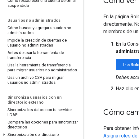
Cómo ver l
Cómo restablecer una cuenta de Gmail
suspendida
En la página Rol
Usuarios no administrados
directamente. N
Cómo buscar y agregar usuarios no
miembros de un g
administrados
Impide la creación de cuentas de
En la Cons
usuario no administradas
administr
Antes de usar la herramienta de
transferencia
Ir a Ro
Usa la herramienta de transferencia
para migrar usuarios no administrados
Debes acc
Usa un archivo CSV para migrar
usuarios no administrados
Haz clic en
Sincroniza usuarios con un
directorio externo
Sincroniza los datos con tu servidor
Cómo camb
LDAP
Compara las opciones para sincronizar
directorios
Para obtener inf
Sincronización del directorio
Asigna roles de