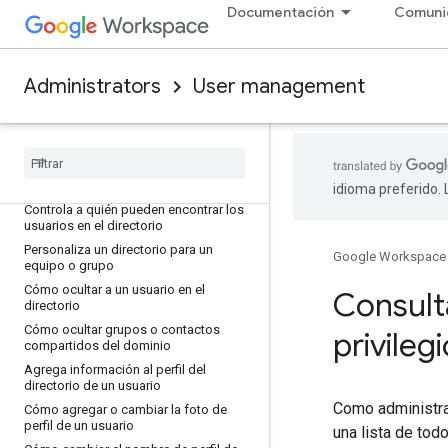
Google Cloud
Documentación
Comuni
Investiga los problemas de los
usuarios con los eventos de registro
Administración de usuarios avanzada
Administrators
User management
Perfiles de usuario y directorio
Descripción general: Configura y
administra el directorio
Cómo activar o desactivar el directorio
idioma preferido.
Controla a quién pueden encontrar los
usuarios en el directorio
Personaliza un directorio para un
Google Workspace
equipo o grupo
Cómo ocultar a un usuario en el
Consulta
directorio
Cómo ocultar grupos o contactos
privileg
compartidos del dominio
Agrega información al perfil del
directorio de un usuario
Como administra
Cómo agregar o cambiar la foto de
perfil de un usuario
una lista de tod