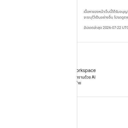
เนื้อหาของหน้าเว็บนี้ได้รับอนุ
จะระบุไว้เป็นอย่างอื่น โปรดดูรา
อัปเดตล่าสุด 2026-07-22 UT
ลองใช้ Google Workspace
เพิ่มประสิทธิภาพการทำงานด้วย AI
โดยไม่มีค่าใช้จ่าย
เอกสารประกอบและการฝึกอบรม
ศูนย์ช่วยเหลือ
คู่มือนักพัฒนาซอฟต์แวร์