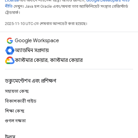
License
-এর অধীনে লাইসেন্স প্রাপ্ত। আরও জানতে,
Google Developers সাইট
নীতি
দেখুন। Java হল Oracle এবং/অথবা তার অ্যাফিলিয়েট সংস্থার রেজিস্টার্ড
ট্রেডমার্ক।
2025-11-10 UTC-তে শেষবার আপডেট করা হয়েছে।
Google Workspace
অ্যাডমিন সম্প্রদায়
কাস্টমার কেয়ার, কাস্টমার কেয়ার
ডকুমেন্টেশন এবং প্রশিক্ষণ
সহায়তা কেন্দ্র
বিকাশকারী গাইড
শিক্ষা কেন্দ্র
গুগল দক্ষতা
টুলস