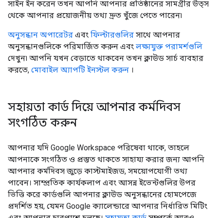
সাইন ইন করেন তখন আপনি আপনার প্রতিষ্ঠানের সামগ্রীর উত্স
থেকে আপনার প্রয়োজনীয় তথ্য দ্রুত খুঁজে পেতে পারেন৷
অনুসন্ধান অপারেটর
এবং
ফিল্টারগুলির
সাথে আপনার
অনুসন্ধানগুলিকে পরিমার্জিত করুন এবং
লক্ষ্যযুক্ত পরামর্শগুলি
দেখুন৷ আপনি যখন বেড়াতে থাকবেন তখন ক্লাউড সার্চ ব্যবহার
করতে,
মোবাইল অ্যাপটি ইনস্টল করুন
।
সহায়তা কার্ড দিয়ে আপনার কর্মদিবস
সংগঠিত করুন
আপনার যদি Google Workspace পরিষেবা থাকে, তাহলে
আপনাকে সংগঠিত ও প্রস্তুত থাকতে সাহায্য করার জন্য আপনি
আপনার কর্মদিবস জুড়ে কাস্টমাইজড, সময়োপযোগী তথ্য
পাবেন। সাম্প্রতিক কার্যকলাপ এবং আসন্ন ইভেন্টগুলির উপর
ভিত্তি করে কার্ডগুলি আপনার ক্লাউড অনুসন্ধানের হোমপেজে
প্রদর্শিত হয়, যেমন Google ক্যালেন্ডারে আপনার নির্ধারিত মিটিং
এবং আপনার চারপাশে চলছে।
সহায়তা কার্ড
সম্পর্কে আরও