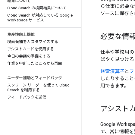
結果について
ら仕事に必要な情
Cloud Search の検索結果について
ソースに保存さ
Cloud Search が対応している Google
Workspace サービス
必要な情
生産性向上機能
検索候補をカスタマイズする
アシストカードを使用する
仕事や学校用の 
今日の会議の準備をする
ばやく見つける
作業を中断したところから再開
検索演算子
と
フ
ユーザー補助とフィードバック
したりすること
スクリーン リーダーを使って Cloud
用できます。
Search を利用する
フィードバックを送信
アシスト
Google W
で、常に情報を