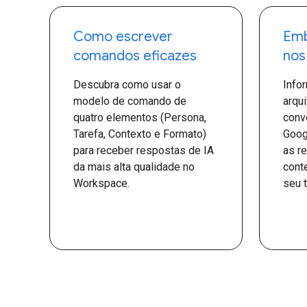
Como escrever
Emb
comandos eficazes
nos
Descubra como usar o
Info
modelo de comando de
arqu
quatro elementos (Persona,
conv
Tarefa, Contexto e Formato)
Goog
para receber respostas de IA
as r
da mais alta qualidade no
cont
Workspace.
seu t