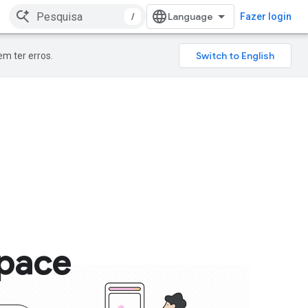
/
Fazer login
m ter erros.
pace