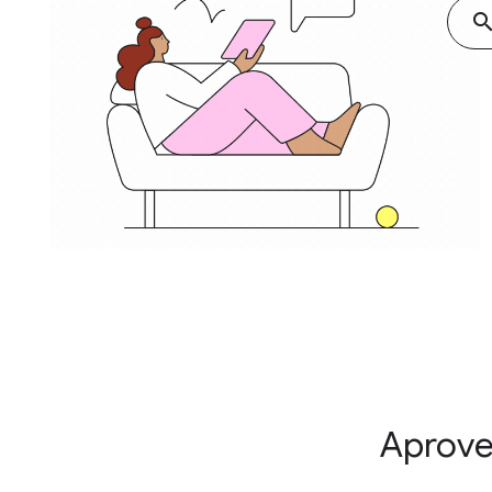
searc
Aprove