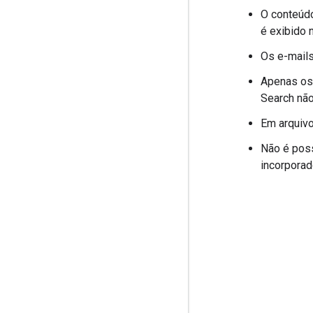
O conteúd
é exibido 
Os e-mails
Apenas os 
Search nã
Em arquivo
Não é poss
incorporad