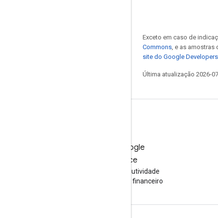
Exceto em caso de indicaç
Commons
, e as amostras
site do Google Developers
Última atualização 2026-0
Teste o Google
Workspace
Aumente sua produtividade
com a IA sem custo financeiro