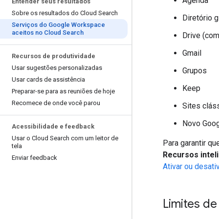
Agenda
Entender seus resultados
Sobre os resultados do Cloud Search
Diretório 
Serviços do Google Workspace
aceitos no Cloud Search
Drive (com
Gmail
Recursos de produtividade
Usar sugestões personalizadas
Grupos
Usar cards de assistência
Keep
Preparar-se para as reuniões de hoje
Recomece de onde você parou
Sites clás
Novo Goog
Acessibilidade e feedback
Usar o Cloud Search com um leitor de
Para garantir q
tela
Recursos intel
Enviar feedback
Ativar ou desati
Limites d