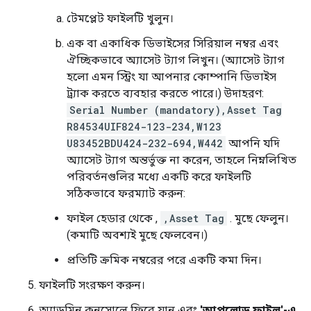
টেমপ্লেট ফাইলটি খুলুন।
এক বা একাধিক ডিভাইসের সিরিয়াল নম্বর এবং
ঐচ্ছিকভাবে অ্যাসেট ট্যাগ লিখুন। (অ্যাসেট ট্যাগ
হলো এমন স্ট্রিং যা আপনার কোম্পানি ডিভাইস
ট্র্যাক করতে ব্যবহার করতে পারে।) উদাহরণ:
Serial Number (mandatory),Asset Tag
R84534UIF824-123-234,W123
U83452BDU424-232-694,W442
আপনি যদি
অ্যাসেট ট্যাগ অন্তর্ভুক্ত না করেন, তাহলে নিম্নলিখিত
পরিবর্তনগুলির মধ্যে একটি করে ফাইলটি
সঠিকভাবে ফরম্যাট করুন:
ফাইল হেডার থেকে ,
,Asset Tag
. মুছে ফেলুন।
(কমাটি অবশ্যই মুছে ফেলবেন।)
প্রতিটি ক্রমিক নম্বরের পরে একটি কমা দিন।
ফাইলটি সংরক্ষণ করুন।
অ্যাডমিন কনসোলে ফিরে যান এবং
'আপলোড ফাইল'-এ