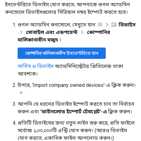
ইনভেন্টরিতে ডিভাইস যোগ করতে, আপনাকে গুগল অ্যাডমিন
কনসোলে ডিভাইসগুলোর সিরিয়াল নম্বর ইম্পোর্ট করতে হবে।
গুগল অ্যাডমিন কনসোলে, মেনুতে যান
ডিভাইস
মোবাইল এবং এন্ডপয়েন্ট
কোম্পানির
মালিকানাধীন মজুদ
।
কোম্পানির মালিকানাধীন ইনভেন্টরিতে যান
সার্ভিস ও ডিভাইস
অ্যাডমিনিস্ট্রেটর প্রিভিলেজ থাকা
আবশ্যক।
উপরে, 'Import company owned devices'-এ ক্লিক করুন।
.
আপনি যে ধরনের ডিভাইস ইম্পোর্ট করতে চান তা নির্বাচন
করুন এবং
'ডাউনলোড ইম্পোর্ট টেমপ্লেট'-এ
ক্লিক করুন।
প্রতিটি ডিভাইসের জন্য নতুন লাইন শুরু করে, প্রতি ফাইলে
সর্বোচ্চ ১,০০,০০০টি এন্ট্রি যোগ করুন। (আরও ডিভাইস
যোগ করতে, একাধিক ফাইল আপলোড করুন।)