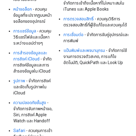
จำกัดการเข้าถึงเนื้อหาที่ไม่เหมาะสมใน
หน้าจอล็อก
- ควบคุม
iTunes และ Apple Books
ข้อมูลที่จะปรากฏบนหน้า
การตรวจสอบสิทธิ์
- ควบคุมวิธีการ
จอล็อกของอุปกรณ์
ตรวจสอบสิทธิ์ที่ผู้ใช้แก้ไขและควบคุมได้
การแชร์ข้อมูล
- ควบคุม
การเชื่อมต่อ
- จำกัดการจับคู่อุปกรณ์และ
วิธีแชร์ไฟล์และเนื้อหา
การพิมพ์
ระหว่างแอปต่างๆ
แป้นพิมพ์และพจนานุกรม
- จำกัดการใช้
การสำรองข้อมูลและ
งานการตรวจตัวสะกด, การแก้ไข
การซิงค์ iCloud
- จำกัด
อัตโนมัติ, QuickPath และ Look Up
การซิงค์ข้อมูลและการ
สำรองข้อมูลใน iCloud
รูปภาพ
- จำกัดการซิงค์
และจัดเก็บรูปภาพใน
iCloud
ความปลอดภัยขั้นสูง
-
จํากัดการจับภาพหน้าจอ,
Siri, การซิงค์ Apple
Watch และ Handoff
Safari
- ควบคุมการเข้า