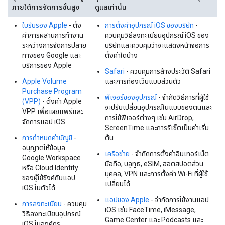
ภายใต้การจัดการขั้นสูง
ดูแลเท่านั้น
ใบรับรอง Apple
- ตั้ง
การตั้งค่าอุปกรณ์ iOS ของบริษัท
-
ค่าการผสานการทำงาน
ควบคุมวิธีลงทะเบียนอุปกรณ์ iOS ของ
ระหว่างการจัดการปลาย
บริษัทและควบคุมว่าจะแสดงหน้าจอการ
ทางของ Google และ
ตั้งค่าใดบ้าง
บริการของ Apple
Safari
- ควบคุมการล้างประวัติ Safari
Apple Volume
และการท่องเว็บแบบส่วนตัว
Purchase Program
ฟีเจอร์ของอุปกรณ์
- จำกัดวิธีการที่ผู้ใช้
(VPP)
- ตั้งค่า Apple
จะปรับเปลี่ยนอุปกรณ์ในแบบของตนและ
VPP เพื่อเผยแพร่และ
การใช้ฟีเจอร์ต่างๆ เช่น AirDrop,
จัดการแอป iOS
ScreenTime และการรีเซ็ตเป็นค่าเริ่ม
การกำหนดค่าบัญชี
-
ต้น
อนุญาตให้ข้อมูล
เครือข่าย
- จํากัดการตั้งค่าอินเทอร์เน็ต
Google Workspace
มือถือ, บลูทูธ, eSIM, ฮอตสปอตส่วน
หรือ Cloud Identity
บุคคล, VPN และการตั้งค่า Wi-Fi ที่ผู้ใช้
ของผู้ใช้ซิงค์กับแอป
เปลี่ยนได้
iOS ในตัวได้
แอปของ Apple
- จำกัดการใช้งานแอป
การลงทะเบียน
- ควบคุม
iOS เช่น FaceTime, iMessage,
วิธีลงทะเบียนอุปกรณ์
Game Center และ Podcasts และ
iOS ในองค์กร