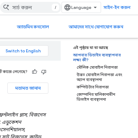
/
সাইন-ইন করুন
অ্যাডমিন কনসোল
আমাদের সাথে যোগাযোগ করুন
এই পৃষ্ঠায় যা যা আছে
আপনার ডিভাইস ব্যবস্থাপনার
লক্ষ্য কী?
মৌলিক মোবাইল নিরাপত্তা
ি কাজে লেগেছে?
উন্নত মোবাইল নিরাপত্তা এবং
অ্যাপ ব্যবস্থাপনা
কম্পিউটার নিরাপত্তা
মতামত জানান
কোম্পানির মালিকানাধীন
ডিভাইস ব্যবস্থাপনা
 ফ্রন্টলাইন প্লাস; বিজনেস
লাস; এডুকেশন
 এসেনশিয়ালস,
স্যুট বিজনেস; ক্লাউড