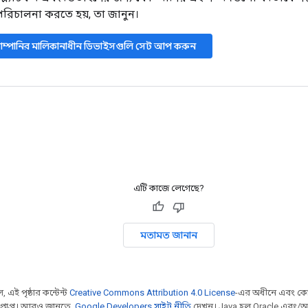
রিচালনা করতে হয়, তা জানুন।
ম্পানির মালিকানাধীন ডিভাইসগুলি সেট আপ করুন
এটি কাজে লেগেছে?
মতামত জানান
 এই পৃষ্ঠার কন্টেন্ট
Creative Commons Attribution 4.0 License
-এর অধীনে এবং কো
প্রাপ্ত। আরও জানতে,
Google Developers সাইট নীতি
দেখুন। Java হল Oracle এবং/অথ