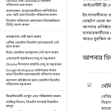
Chrome এবং Chrome
OS ডিভাইস
আইডেন্টিটি ফ্রি এ
পরিচালনা শুরু করুন
সারসংক্ষেপ: ব্যবহারকারীদের কম্পিউটার
উৎপাদনশীলতা বা
এবং স্মার্ট হোম ডিভাইস পরিচালনা করুন
ডেস্কটপ থেকে কা
ডিভাইস পরিচালনা প্রশাসকের বিশেষাধিকার
(বিটা) অর্পণ করুন
আপনার প্রতিষ্ঠান
ব্যবহারকারীদের ম
ব্যবস্থাপনা সেট আপ করুন
আরও সুরক্ষিত ক
বেসিক মোবাইল ডিভাইস ম্যানেজমেন্ট সেট
আপ করুন
উন্নত মোবাইল ব্যবস্থাপনা সেট আপ করুন
আপনার ডিভা
এন্ডপয়েন্ট যাচাইকরণ চালু বা বন্ধ করুন
Chrome সিগন্যাল শেয়ারিং চালু বা বন্ধ করুন
Google Workspace ডাউনগ্রেড করার
আগে ডিভাইস ম্যানেজমেন্ট পরিবর্তন করুন
আপনার প্রতিষ্ঠানের জন্য মোবাইল ডিভাইস
পরিচালনা বন্ধ করুন
মৌলি
ডিভাইসগুলি দেখুন এবং পরিচালনা করুন
বেসিক
সংক্ষিপ্ত বিবরণ: ডিভাইস সম্পর্কে বিস্তারিত
নিরা
জানুন
ম্যান