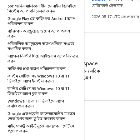
রেজিস্টার্ড ট্রেডমার্ক।
কোম্পানির মালিকানাধীন মোবাইল ডিভাইসে
সিস্টেম অ্যাপ পরিচালনা করুন
2026-05-17 UTC-তে শেষবা
Google Play তে ব্যক্তিগত Android অ্যাপ
পরিচালনা করুন
ব্যক্তিগত অ্যান্ড্রয়েড ওয়েব অ্যাপ প্রকাশ
করুন
পরিচালিত অ্যান্ড্রয়েড অ্যাপগুলিকে সংগ্রহে
সংগঠিত করুন
অ্যাপল ভিপিপি দিয়ে আইওএস অ্যাপ বিতরণ
করুন
Google Workspace
ব্যক্তিগত i
OS অ্যাপ পরিচালনা করুন
আপনার ব্যবসার জন্য সঠিক
কাস্টম সেটিংস সহ Windows 10 বা 11
পরিকল্পনাটি খুঁজুন
ডিভাইসে অ্যাপ ইনস্টল করুন
কাস্টম সেটিংস সহ Windows 10 বা 11
ডিভাইসে অ্যাপ ব্লক করুন
Windows 10 বা 11 ডিভাইসে অ্যাপ
কনফিগার করুন
ডকুমেন্টেশন এবং প্রশিক্ষণ
Google এন্ডপয়েন্ট ম্যানেজমেন্টের মাধ্যমে
ডেস্কটপের জন্য ড্রাইভ ব্যবহার করুন
সহায়তা কেন্দ্র
মাইক্রোসফ্ট আউটলুকে ব্যবস্থাপনা সেটিংস
প্রয়োগ করুন
বিকাশকারী গাইড