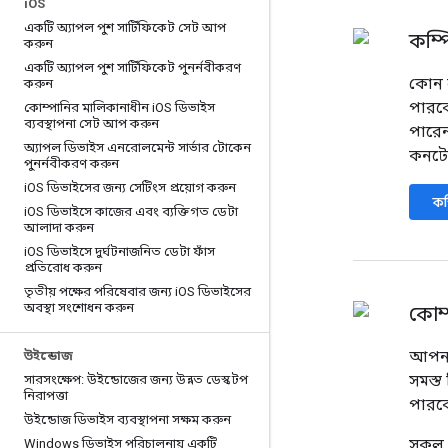
i
OS
একটি অ্যাপল পুশ সার্টিফিকেট সেট আপ
কম্প
করুন
একটি অ্যাপল পুশ সার্টিফিকেট পুনর্নবীকরণ
কোন ল
করুন
পারবে
কোম্পানির মালিকানাধীন i
OS ডিভাইস
ব্যবস্থাপনা সেট আপ করুন
পারে
অ্যাপল ডিভাইস এনরোলমেন্ট সার্ভার টোকেন
কনটেক
পুনর্নবীকরণ করুন
i
OS ডিভাইসের জন্য সেটিংস প্রয়োগ করুন
কম
i
OS ডিভাইসে কাজের এবং ব্যক্তিগত ডেটা
আলাদা করুন
i
OS ডিভাইসে দুর্ঘটনাজনিত ডেটা ফাঁস
প্রতিরোধ করুন
তৃতীয় পক্ষের পরিষেবার জন্য i
OS ডিভাইসের
অবস্থা সংশোধন করুন
কোম্
আপনা
উইন্ডোজ
সমস্
সারসংক্ষেপ: উইন্ডোজের জন্য উন্নত ডেস্কটপ
নিরাপত্তা
পারব
উইন্ডোজ ডিভাইস ব্যবস্থাপনা সক্ষম করুন
সকল প
Windows ডিভাইস পরিচালনায় একটি