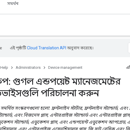
সমর্থন
এই পৃষ্ঠাটি
Cloud Translation API
অনুবাদ করেছে।
 Help
Administrators
Device management
এট
প: গুগল এন্ডপয়েন্ট ম্যানেজমেন্টের
ডিভাইসগুলি পরিচালনা করুন
র্থিত সংস্করণগুলো হলো: ফ্রন্টলাইন স্টার্টার, ফ্রন্টলাইন স্ট্যান্ডার্ড, এবং
্ট্যান্ডার্ড, এবং বিজনেস প্লাস; এন্টারপ্রাইজ স্ট্যান্ডার্ড এবং এন্টারপ্রাইজ প্
ডুকেশন স্ট্যান্ডার্ড, এডুকেশন প্লাস, এবং এন্ডপয়েন্ট এডুকেশন আপগ্রেড;
শিয়ালস, এবং এন্টারপ্রাইজ এসেনশিয়ালস প্লাস; জি স্যুট বেসিক এবং জি 