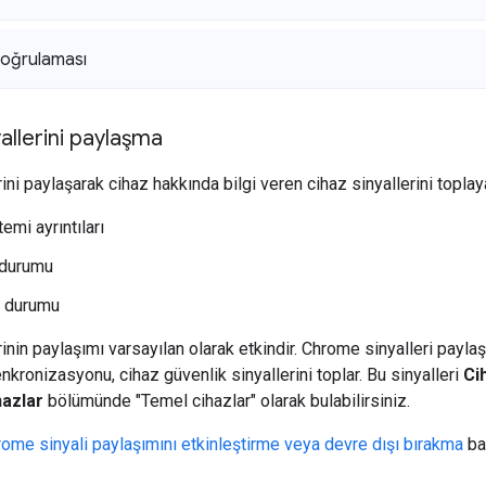
doğrulaması
llerini paylaşma
ni paylaşarak cihaz hakkında bilgi veren cihaz sinyallerini toplaya
temi ayrıntıları
 durumu
di durumu
inin paylaşımı varsayılan olarak etkindir. Chrome sinyalleri payla
nkronizasyonu, cihaz güvenlik sinyallerini toplar. Bu sinyalleri
Ci
hazlar
bölümünde "Temel cihazlar" olarak bulabilirsiniz.
ome sinyali paylaşımını etkinleştirme veya devre dışı bırakma
baş