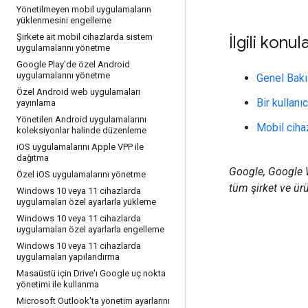
Yönetilmeyen mobil uygulamaların
yüklenmesini engelleme
Şirkete ait mobil cihazlarda sistem
İlgili konul
uygulamalarını yönetme
Google Play'de özel Android
uygulamalarını yönetme
Genel Bakış
Özel Android web uygulamaları
Bir kullan
yayınlama
Yönetilen Android uygulamalarını
Mobil cihaz
koleksiyonlar halinde düzenleme
i
OS uygulamalarını Apple VPP ile
dağıtma
Google, Google Wo
Özel i
OS uygulamalarını yönetme
tüm şirket ve ürün
Windows 10 veya 11 cihazlarda
uygulamaları özel ayarlarla yükleme
Windows 10 veya 11 cihazlarda
uygulamaları özel ayarlarla engelleme
Windows 10 veya 11 cihazlarda
uygulamaları yapılandırma
Masaüstü için Drive'ı Google uç nokta
yönetimi ile kullanma
Microsoft Outlook'ta yönetim ayarlarını