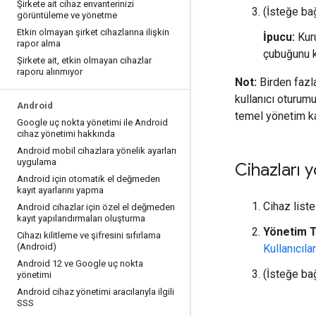
Şirkete ait cihaz envanterinizi
(İsteğe bağ
görüntüleme ve yönetme
Etkin olmayan şirket cihazlarına ilişkin
İpucu:
Kuru
rapor alma
çubuğunu k
Şirkete ait
,
etkin olmayan cihazlar
raporu alınmıyor
Not:
Birden fazl
kullanıcı oturum
Android
temel yönetim ka
Google uç nokta yönetimi ile Android
cihaz yönetimi hakkında
Android mobil cihazlara yönelik ayarları
uygulama
Cihazları 
Android için otomatik el değmeden
kayıt ayarlarını yapma
Cihaz liste
Android cihazlar için özel el değmeden
kayıt yapılandırmaları oluşturma
Yönetim 
Cihazı kilitleme ve şifresini sıfırlama
(Android)
Kullanıcıla
Android 12 ve Google uç nokta
(İsteğe bağl
yönetimi
Android cihaz yönetimi aracılarıyla ilgili
SSS