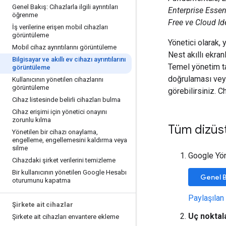
Genel Bakış: Cihazlarla ilgili ayrıntıları
Enterprise Essen
öğrenme
Free ve Cloud Id
İş verilerine erişen mobil cihazları
görüntüleme
Yönetici olarak, 
Mobil cihaz ayrıntılarını görüntüleme
Nest akıllı ekranl
Bilgisayar ve akıllı ev cihazı ayrıntılarını
Temel yönetim ta
görüntüleme
doğrulaması veya 
Kullanıcının yönetilen cihazlarını
görüntüleme
görebilirsiniz. 
Cihaz listesinde belirli cihazları bulma
Cihaz erişimi için yönetici onayını
zorunlu kılma
Tüm dizüs
Yönetilen bir cihazı onaylama
,
engelleme
,
engellemesini kaldırma veya
silme
Google Yö
Cihazdaki şirket verilerini temizleme
Bir kullanıcının yönetilen Google Hesabı
Genel B
oturumunu kapatma
Paylaşılan 
Şirkete ait cihazlar
Uç noktal
Şirkete ait cihazları envantere ekleme