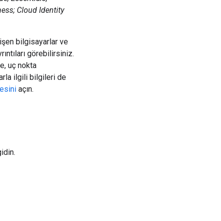
ness; Cloud Identity
işen bilgisayarlar ve
rıntıları görebilirsiniz.
e, uç nokta
 ilgili bilgileri de
esini
açın.
gidin.