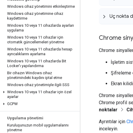
Windows cihaz yönetimini etkinleştirme
Windows cihaz yönetimine cihaz
Uç nokta 
kaydettirme
Windows 10 veya 11 cihazlarda ayarları
uygulama
Chrome sinya
Windows 10 veya 11 cihazlar için
otomatik güncellemeleri yönetme
Windows 10 veya 11 cihazlarda hesap
Chrome sinyalleri
ayrıcalıklarını ayarlama
Windows 10 veya 11 cihazlarda Bit
İşletim sis
Locker'ı yapılandırma
Şifreleme
Bir cihazın Windows cihaz
yönetimindeki kaydını iptal etme
Ekran kili
Windows cihaz yönetimiyle ilgili SSS
Windows 10 veya 11 cihazlar için özel
Chrome sinyaller
ayarlar
Chrome profil se
GCPW
noktalar
Ci
Uygulama yönetimi
Ayrıntılar için
Chr
Kuruluşunuzun mobil uygulamalarını
inceleyin.
yönetme