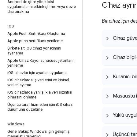
Android'de şifre yöneticisi
Cihaz ayrın
uygulamalarını etkinleştirme veya devre
dışı bırakma
Bir cihaz için d
i
OS
Apple Push Sertifikası Oluşturma
Cihaz güve
Apple push sertifikası yenileme
Şirkete ait i
OS cihaz yönetimini
ayarlama
Cihaz bilgil
Apple Cihaz Kaydı sunucusu jetonlarını
yenileme
i
OS cihazlar için ayarları uygulama
Kullanıcı bil
i
OS cihazlarda iş verilerini ve kişisel
verileri ayırma
i
OS cihazlarda yanlışlıkla veri sızıntısı
Masaüstü i
olmasını önleme
Üçüncü taraf hizmetleri için i
OS cihaz
durumunu düzeltme
Yüklü uygu
Windows
Genel Bakış: Windows için gelişmiş
Üçüncü tar
masaüstü güvenliği