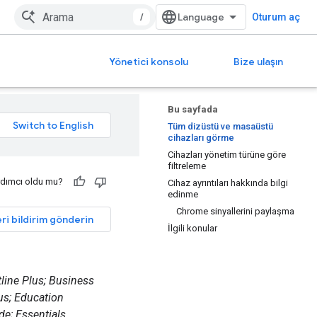
/
Oturum aç
Yönetici konsolu
Bize ulaşın
Bu sayfada
Tüm dizüstü ve masaüstü
cihazları görme
Cihazları yönetim türüne göre
filtreleme
rdımcı oldu mu?
Cihaz ayrıntıları hakkında bilgi
edinme
Chrome sinyallerini paylaşma
ri bildirim gönderin
İlgili konular
tline Plus; Business
us; Education
e; Essentials,