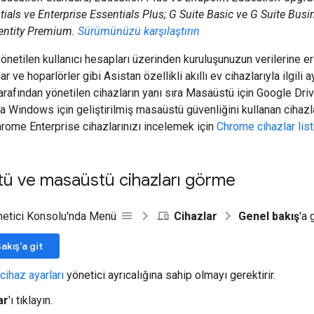
tials ve Enterprise Essentials Plus; G Suite Basic ve G Suite Busi
entity Premium.
Sürümünüzü karşılaştırın
yönetilen kullanıcı hesapları üzerinden kuruluşunuzun verilerine er
ar ve hoparlörler gibi Asistan özellikli akıllı ev cihazlarıyla ilgili ay
rafından yönetilen cihazların yanı sıra Masaüstü için Google Driv
Windows için geliştirilmiş masaüstü güvenliğini kullanan cihazlarla
Chrome Enterprise cihazlarınızı incelemek için
Chrome cihazlar list
tü ve masaüstü cihazları görme
netici Konsolu'nda Menü
Cihazlar
Genel bakış
'a 
akış'a git
cihaz ayarları
yönetici ayrıcalığına sahip olmayı gerektirir.
ar
'ı tıklayın.