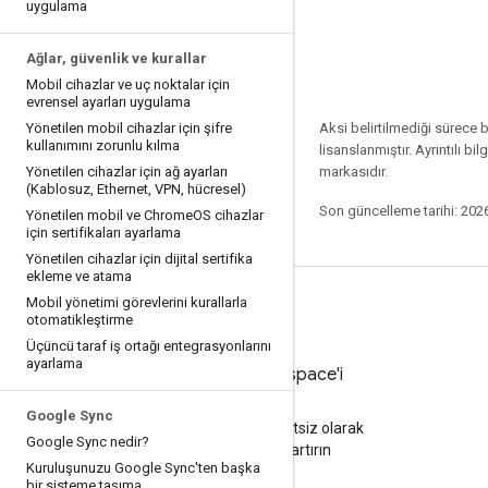
uygulama
Ağlar
,
güvenlik ve kurallar
Mobil cihazlar ve uç noktalar için
evrensel ayarları uygulama
Yönetilen mobil cihazlar için şifre
Aksi belirtilmediği sürece 
kullanımını zorunlu kılma
lisanslanmıştır. Ayrıntılı bilg
Yönetilen cihazlar için ağ ayarları
markasıdır.
(Kablosuz
,
Ethernet
,
VPN
,
hücresel)
Son güncelleme tarihi: 202
Yönetilen mobil ve Chrome
OS cihazlar
için sertifikaları ayarlama
Yönetilen cihazlar için dijital sertifika
ekleme ve atama
Mobil yönetimi görevlerini kurallarla
otomatikleştirme
Üçüncü taraf iş ortağı entegrasyonlarını
ayarlama
Google Workspace'i
deneyin
Google Sync
Yapay zeka ile ücretsiz olarak
Google Sync nedir?
üretkenliğinizi artırın
Kuruluşunuzu Google Sync'ten başka
bir sisteme taşıma