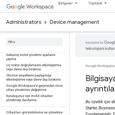
Chrome ve ChromeOS cihaz yönetimini
Belgeler
Topluluk
kullanmaya başlama
Genel Bakış: Kullanıcıların
bilgisayarlarını ve akıllı ev cihazlarını
yönetme
Administrators
Device management
Cihaz yönetimi için yönetici ayrıcalıkları
verme (beta)
Yönetimi ayarlama
teknolojisini kullan
Temel mobil cihaz yönetimini ayarlama
Gelişmiş mobil yönetimi ayarlarını
yapma
Uç nokta doğrulamasını etkinleştirme
Google Workspace
veya devre dışı bırakma
Bilgisaya
Chrome sinyallerini paylaşmayı
etkinleştirme veya devre dışı bırakma
ayrıntıl
Google Workspace'e geçmeden önce
cihaz yönetimini değiştirme
Kuruluşunuz için mobil cihazları
yönetmeyi durdurma
Bu özellik için d
Starter, Busines
Cihazları görüntüleme ve yönetme
Fundamentals, E