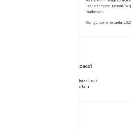
Aksi belirtilmediği sürece 
lisanslanmıştır. Ayrıntılı bilg
markasıdır.
Son güncelleme tarihi: 202
Google Workspace'i
deneyin
Yapay zeka ile ücretsiz olarak
üretkenliğinizi artırın
Dokümanlar ve eğitim
Google Hesabınız