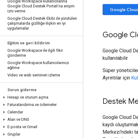
Google Workspace kullanıcılarına
Google Cloud Destek Portalı'na erişim
Google Cloud 
izni verme
Google Cloud Destek Ekibi ile yürütülen
çalışmalarda gizliliğe ilişkin en iyi
uygulamalar
Google Clo
Eğitim ve geri bildirim
Google Cloud Des
Google Workspace ile ilgili fikir
gönderme
kullanılabilir.
Google Workspace kullanıcılarınızı
eğitme
Süper yöneticiler
Video ve web semineri izleme
Ayrıntılar için
Kul
Sorun giderme
Hesap ve oturum açma
Destek Merk
Faturalandırma ve ödemeler
Calendar
Google Cloud De
Alan ve DNS
kaydı oluşturmak
E-posta ve Gmail
Merkezi'ndeki ta
Gruplar