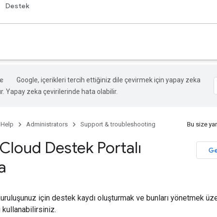
Destek
Google, içerikleri tercih ettiğiniz dile çevirmek için yapay zeka
ır. Yapay zeka çevirilerinde hata olabilir.
 Help
Administrators
Support & troubleshooting
Bu size ya
Cloud Destek Portalı
Ge
a
 kuruluşunuz için destek kaydı oluşturmak ve bunları yönetmek ü
 kullanabilirsiniz.