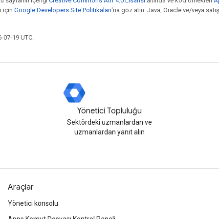
bu sayfanın içeriği
Creative Commons Atıf 4.0 Lisansı
altında ve kod örnekleri
A
i için
Google Developers Site Politikaları
'na göz atın. Java, Oracle ve/veya satış o
6-07-19 UTC.
Yönetici Topluluğu
Sektördeki uzmanlardan ve
uzmanlardan yanıt alın
Araçlar
Yönetici konsolu