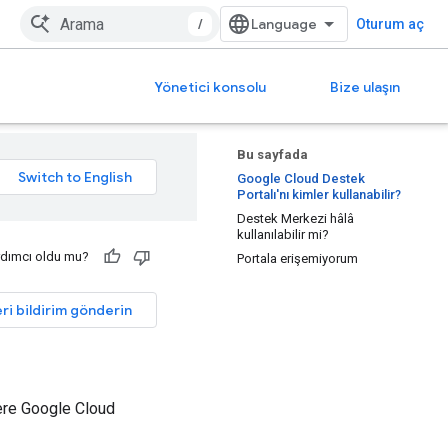
/
Oturum aç
Yönetici konsolu
Bize ulaşın
Bu sayfada
Google Cloud Destek
Portalı'nı kimler kullanabilir?
Destek Merkezi hâlâ
kullanılabilir mi?
rdımcı oldu mu?
Portala erişemiyorum
ri bildirim gönderin
zere Google Cloud