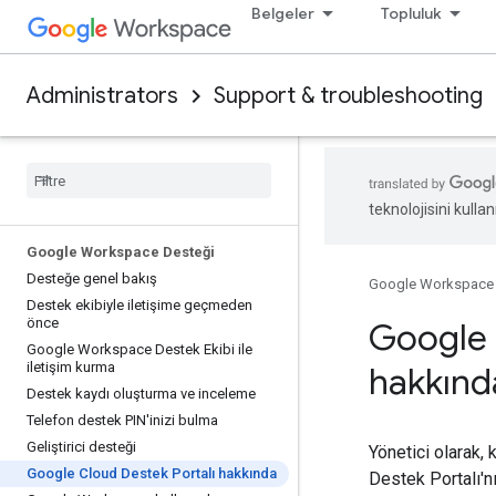
Belgeler
Topluluk
Administrators
Support & troubleshooting
teknolojisini kullan
Google Workspace Desteği
Desteğe genel bakış
Google Workspace
Destek ekibiyle iletişime geçmeden
önce
Google 
Google Workspace Destek Ekibi ile
iletişim kurma
hakkınd
Destek kaydı oluşturma ve inceleme
Telefon destek PIN'inizi bulma
Geliştirici desteği
Yönetici olarak,
Google Cloud Destek Portalı hakkında
Destek Portalı'nı