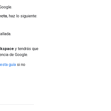
Google.
ecto
, haz lo siguiente:
allada.
rkspace
y tendrás que
encia de Google.
esta guía
si no