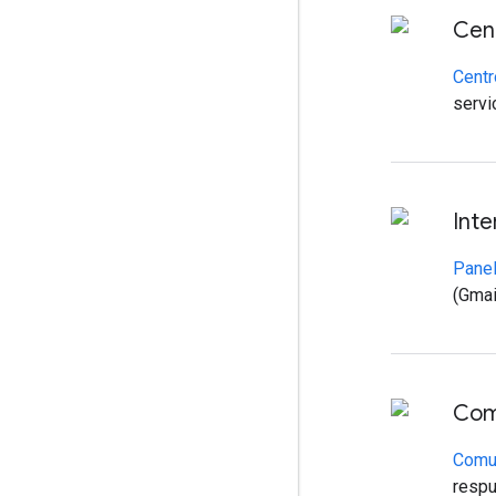
Cen
Centr
servi
Inte
Panel
(Gmai
Com
Comu
respu