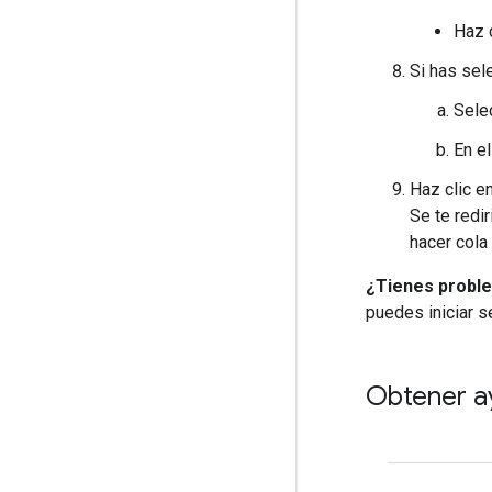
Haz 
Si has se
Selec
En e
Haz clic e
Se te redir
hacer cola
¿Tienes proble
puedes iniciar s
Obtener a