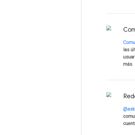
Com
Comun
las ú
usuar
más.
Red
@ask
comun
cuent