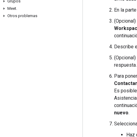
Grupos
Meet
.
En la part
Otros problemas
(Opcional)
Workspa
continuaci
Describe e
(Opcional)
respuesta.
Para poner
Contactar
Es posible
Asistencia
continuaci
nuevo
.
Selecciona
Haz 