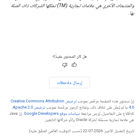
والمنتجات الأخرى هي علامات تجارية (TM) تملكها الشركات ذات الصلة
بها.
هل كان المحتوى مفيدًا؟
إرسال ملاحظات
إنّ محتوى هذه الصفحة مرخّص بموجب
ترخيص Creative Commons Attribution
4.0‏
ما لم يُنصّ على خلاف ذلك، ونماذج الرموز مرخّصة بموجب
ترخيص Apache 2.0‏
.
للاطّلاع على التفاصيل، يُرجى مراجعة
سياسات موقع Google Developers‏
. إنّ Java
هي علامة تجارية مسجَّلة لشركة Oracle و/أو شركائها التابعين.
تاريخ التعديل الأخير: 2026-07-22 (حسب التوقيت العالمي المتفَّق عليه)