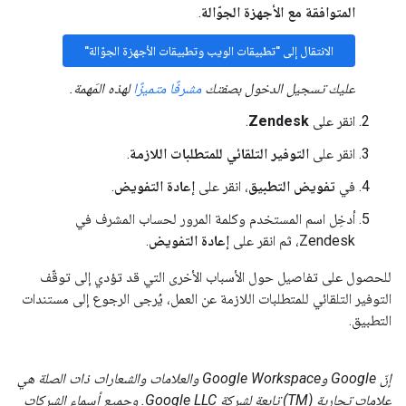
المتوافقة مع الأجهزة الجوّالة
.
الانتقال إلى "تطبيقات الويب وتطبيقات الأجهزة الجوّالة"
عليك تسجيل الدخول بصفتك
مشرفًا متميزًا
لهذه المَهمة.
انقر على
Zendesk
.
انقر على
التوفير التلقائي للمتطلبات اللازمة
.
في
تفويض التطبيق
، انقر على
إعادة التفويض
.
أدخِل اسم المستخدم وكلمة المرور لحساب المشرف في
Zendesk، ثم انقر على
إعادة التفويض
.
للحصول على تفاصيل حول الأسباب الأخرى التي قد تؤدي إلى توقّف
التوفير التلقائي للمتطلبات اللازمة عن العمل، يُرجى الرجوع إلى مستندات
التطبيق.
إنّ Google وGoogle Workspace والعلامات والشعارات ذات الصلة هي
علامات تجارية (TM) تابعة لشركة Google LLC. وجميع أسماء الشركات