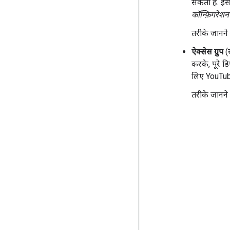
सकती है. इस
कॉन्फ़िगरेशन ग
तरीके जानने
ऐक्सेस ग्रुप
(
करके, पूरे ड
लिए YouTu
तरीके जानने