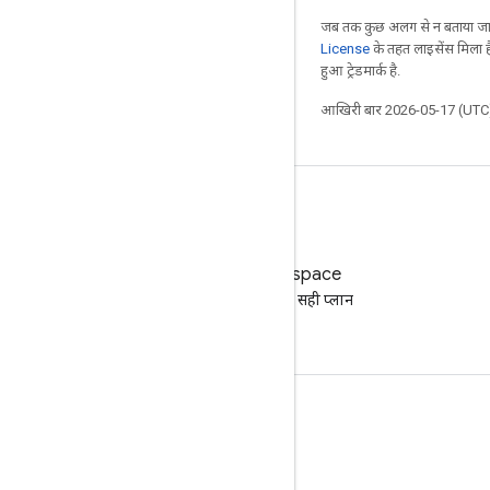
जब तक कुछ अलग से न बताया जाए
License
के तहत लाइसेंस मिला है
हुआ ट्रेडमार्क है.
आखिरी बार 2026-05-17 (UTC)
Google Workspace
अपने कारोबार के लिए सही प्लान
ढूंढना
दस्तावेज़ तैयार करना और ट्रेनिंग देना
सहायता केंद्र पर जाएं
डेवलपर गाइड