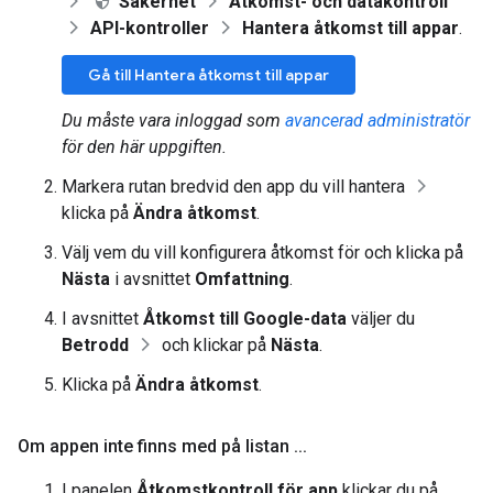
Säkerhet
Åtkomst- och datakontroll
API-kontroller
Hantera åtkomst till appar
.
Gå till Hantera åtkomst till appar
Du måste vara inloggad som
avancerad administratör
för den här uppgiften.
Markera rutan bredvid den app du vill hantera
klicka på
Ändra åtkomst
.
Välj vem du vill konfigurera åtkomst för och klicka på
Nästa
i avsnittet
Omfattning
.
I avsnittet
Åtkomst till Google-data
väljer du
Betrodd
och klickar på
Nästa
.
Klicka på
Ändra åtkomst
.
Om appen inte finns med på listan
.
.
.
I panelen
Åtkomstkontroll för app
klickar du på