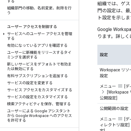
する
組織では、ゲス
組織部門の移動、名前変更、削除を行
門の設定は、最
う
ト設定を示しま
ユーザー アクセスを制御する
Google W
サービスへのユーザー アクセスを管理
ります。詳しく
する
有効になっているアプリを確認する
ユーザーに新機能をリリースするタイ
設定
ミングを選択する
新しいサービスをデフォルトで有効ま
たは無効にする
Workspace 
設定
有料サブスクリプションを追加する
サービスの設定を変更する
メニュー
[デ
サービス アクセスをカスタマイズする
[Workspa
サービスの設定をカスタマイズする
公開設定]
検索アクティビティを保存、管理する
公開範囲の設定
ユーザーによる Google アシスタント
から Google Workspace へのアクセス
メニュー
[デ
を許可する
ィレクトリ設定]
定]