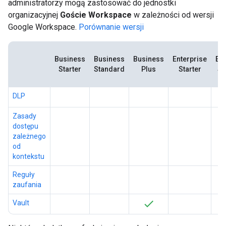
administratorzy mogą zastosować do jednostki
organizacyjnej
Goście Workspace
w zależności od wersji
Google Workspace.
Porównanie wersji
Business
Business
Business
Enterprise
Ent
Starter
Standard
Plus
Starter
St
DLP
Zasady
dostępu
zależnego
od
kontekstu
Reguły
zaufania
Vault