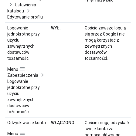
imię i nazwisko
Ustawienia
katalogu
Edytowanie profilu
Logowanie
WYŁ.
Goście zawsze logują
jednokrotne przy
się przez Google i nie
użyciu
mogą korzystać z
zewnętrznych
zewnętrznych
dostawców
dostawców
tożsamości
tożsamości.
Menu
Zabezpieczenia
Logowanie
jednokrotne przy
użyciu
zewnętrznych
dostawców
tożsamości
Odzyskiwanie konta
WŁĄCZONO
Goście mogą odzyskać
swoje konta za
Menu
pomocą głównego