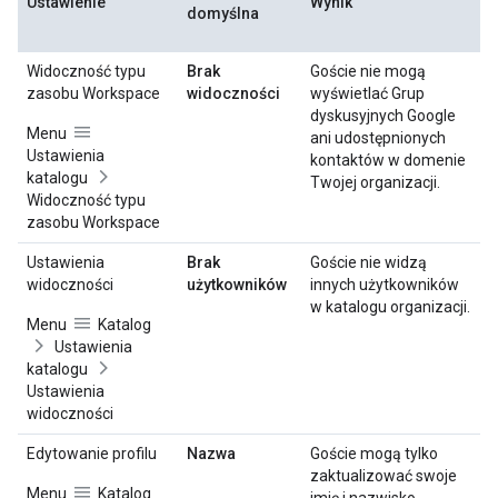
Ustawienie
Wynik
domyślna
Widoczność typu
Brak
Goście nie mogą
zasobu Workspace
widoczności
wyświetlać Grup
dyskusyjnych Google
Menu
ani udostępnionych
Ustawienia
kontaktów w domenie
katalogu
Twojej organizacji.
Widoczność typu
zasobu Workspace
Ustawienia
Brak
Goście nie widzą
widoczności
użytkowników
innych użytkowników
w katalogu organizacji.
Menu
Katalog
Ustawienia
katalogu
Ustawienia
widoczności
Edytowanie profilu
Nazwa
Goście mogą tylko
zaktualizować swoje
Menu
Katalog