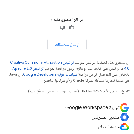
هل كان المحتوى مفيدًا؟
إرسال ملاحظات
إنّ محتوى هذه الصفحة مرخّص بموجب
ترخيص Creative Commons Attribution
4.0‏
ما لم يُنصّ على خلاف ذلك، ونماذج الرموز مرخّصة بموجب
ترخيص Apache 2.0‏
.
للاطّلاع على التفاصيل، يُرجى مراجعة
سياسات موقع Google Developers‏
. إنّ Java
هي علامة تجارية مسجَّلة لشركة Oracle و/أو شركائها التابعين.
تاريخ التعديل الأخير: 2025-11-10 (حسب التوقيت العالمي المتفَّق عليه)
تجربة Google Workspace
منتدى المشرفين
خدمة العملاء