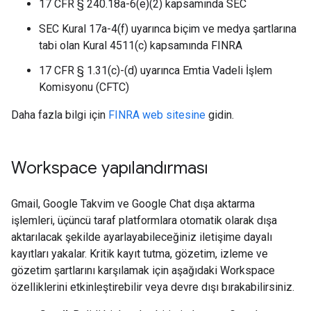
17 CFR § 240.18a-6(e)(2) kapsamında SEC
SEC Kural 17a-4(f) uyarınca biçim ve medya şartlarına
tabi olan Kural 4511(c) kapsamında FINRA
17 CFR § 1.31(c)-(d) uyarınca Emtia Vadeli İşlem
Komisyonu (CFTC)
Daha fazla bilgi için
FINRA web sitesine
gidin.
Workspace yapılandırması
Gmail, Google Takvim ve Google Chat dışa aktarma
işlemleri, üçüncü taraf platformlara otomatik olarak dışa
aktarılacak şekilde ayarlayabileceğiniz iletişime dayalı
kayıtları yakalar. Kritik kayıt tutma, gözetim, izleme ve
gözetim şartlarını karşılamak için aşağıdaki Workspace
özelliklerini etkinleştirebilir veya devre dışı bırakabilirsiniz.