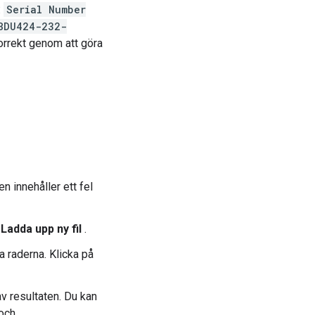
:
Serial Number
BDU424-232-
korrekt genom att göra
en innehåller ett fel
å
Ladda upp ny fil
.
a raderna. Klicka på
v resultaten. Du kan
 och