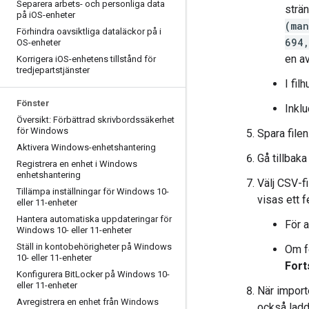
Separera arbets- och personliga data
strän
på i
OS-enheter
(ma
Förhindra oavsiktliga dataläckor på i
694
OS-enheter
en av
Korrigera i
OS-enhetens tillstånd för
tredjepartstjänster
I fil
Fönster
Inkl
Översikt: Förbättrad skrivbordssäkerhet
för Windows
Spara filen
Aktivera Windows-enhetshantering
Gå tillbaka
Registrera en enhet i Windows
enhetshantering
Välj CSV-f
Tillämpa inställningar för Windows 10-
visas ett 
eller 11-enheter
Hantera automatiska uppdateringar för
För a
Windows 10- eller 11-enheter
Ställ in kontobehörigheter på Windows
Om fe
10- eller 11-enheter
Fort
Konfigurera Bit
Locker på Windows 10-
eller 11-enheter
När import
Avregistrera en enhet från Windows
också ladd