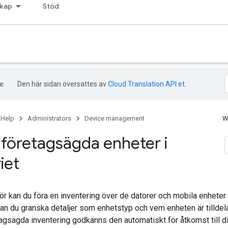
kap
Stöd
Den här sidan översattes av
Cloud Translation API:et
.
 Help
Administrators
Device management
W
l företagsägda enheter i
iet
r kan du föra en inventering över de datorer och mobila enheter 
kan du granska detaljer som enhetstyp och vem enheten är tilldela
etagsägda inventering godkänns den automatiskt för åtkomst till d