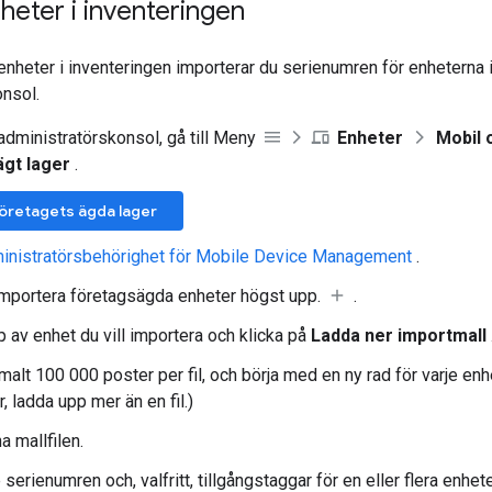
nheter i inventeringen
ll enheter i inventeringen importerar du serienumren för enheterna
onsol.
administratörskonsol, gå till Meny
Enheter
Mobil 
gt lager
.
 företagets ägda lager
inistratörsbehörighet för Mobile Device Management
.
Importera företagsägda enheter högst upp.
.
p av enhet du vill importera och klicka på
Ladda ner importmall
lt 100 000 poster per fil, och börja med en ny rad för varje enhet.
r, ladda upp mer än en fil.)
 mallfilen.
serienumren och, valfritt, tillgångstaggar för en eller flera enhete