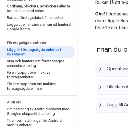
Du kan få ett e-
Godkänn
,
blockera
,
avblockera eller ta
bort en hanterad enhet
Obs!
Företagsägd
Radera företagsdata från en enhet
dem i Apple Busi
Logga ut en användare från ett hanterat
här artikeln. Lä
Google-konto
Företagsägda enheter
Innan du b
Lägg till företagsägda enheter i
inventariet
Visa och hantera ditt företagsägda
enhetsinventering
Operativsy
Få en rapport över inaktiva
företagsenheter
Får inte rapporten om inaktiva
Tilldela en
företagsägda enheter
Android
Lägg till 
Om hantering av Android-enheter med
Googles slutpunktshantering
Tillämpa inställningar för Android-
mobila enheter