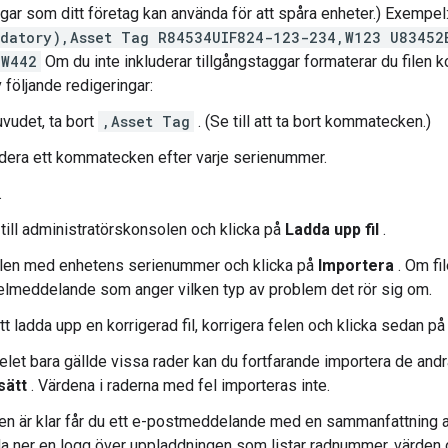
gar som ditt företag kan använda för att spåra enheter.) Exempel
ndatory),Asset Tag R84534UIF824-123-234,W123 U83452
,W442
Om du inte inkluderar tillgångstaggar formaterar du filen 
 följande redigeringar:
huvudet, ta bort
,Asset Tag
. (Se till att ta bort kommatecken.)
udera ett kommatecken efter varje serienummer.
.
 till administratörskonsolen och klicka på
Ladda upp fil
.
ilen med enhetens serienummer och klicka på
Importera
. Om fil
felmeddelande som anger vilken typ av problem det rör sig om.
tt ladda upp en korrigerad fil, korrigera felen och klicka sedan p
let bara gällde vissa rader kan du fortfarande importera de andr
sätt
. Värdena i raderna med fel importeras inte.
en är klar får du ett e-postmeddelande med en sammanfattning a
a ner en logg över uppladdningen som listar radnummer, värden