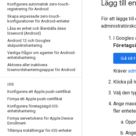
Lägg till e
Konfigurera automatisk zero-touch-
registrering för Android
Skapa anpassade zero-touch-
För att lägga ti
konfigurationer för Android-enheter
administratörsk
Låsa en enhet och återställa dess
lösenord (Android)
I Googles 
Android 12 och Googles
Företagsä
slutpunktshantering
Vanliga frågor om agenter för Android-
enhetshantering
Gå till
Aktivera eller inaktivera
lösenordshanteringsappar för Android
Kräver
adm
Klicka på 
i
OS
Konfigurera ett Apple push-certifikat
Välj den ty
Förnya ett Apple push-certifikat
Ange maxima
Konfigurera företagsägd i
OS-
fler enhete
enhetshantering
Förnya servertokens för Apple Device
Öppna
Enrollment
Tillämpa inställningar för i
OS-enheter
Ange 