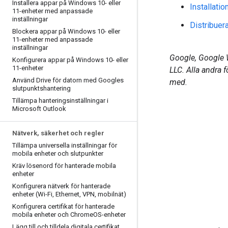
Installera appar på Windows 10- eller
Installati
11-enheter med anpassade
inställningar
Distribuer
Blockera appar på Windows 10- eller
11-enheter med anpassade
inställningar
Google, Google 
Konfigurera appar på Windows 10- eller
11-enheter
LLC. Alla andra 
Använd Drive för datorn med Googles
med.
slutpunktshantering
Tillämpa hanteringsinställningar i
Microsoft Outlook
Nätverk
,
säkerhet och regler
Tillämpa universella inställningar för
mobila enheter och slutpunkter
Kräv lösenord för hanterade mobila
enheter
Konfigurera nätverk för hanterade
enheter (Wi-Fi
,
Ethernet
,
VPN
,
mobilnät)
Konfigurera certifikat för hanterade
mobila enheter och Chrome
OS-enheter
Lägg till och tilldela digitala certifikat