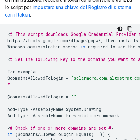
lo script per
impostare una chiave del Registro di sistema
con il token
.
<
# This script downloads Google Credential Provider 
https
:
//
tools
.
google
.
com
/
dlpage
/
gcpw
/
,
then
installs
Windows
administrator
access
is
required
to
use
the
<
# Set the following key to the domains you want to 
For
example
:
$
domainsAllowedToLogin
=
"solarmora.com,altostrat.co
#
>

$
domainsAllowedToLogin
=
""
Add
-
Type
-
AssemblyName
System
.
Drawing
Add
-
Type
-
AssemblyName
PresentationFramework
<
# Check if one or more domains are set #
if
(
$
domainsAllowedToLogin
.
Equals
(
''
))
{