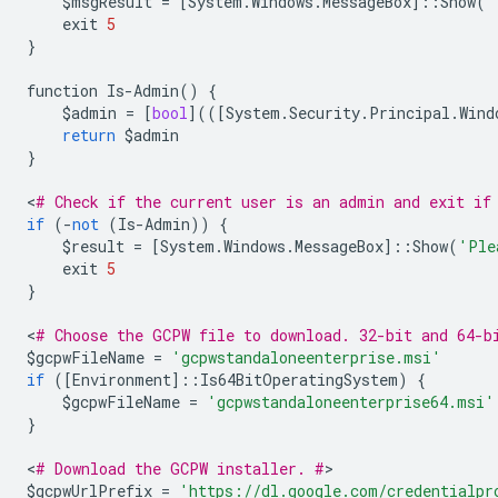
$
msgResult
=
[
System
.
Windows
.
MessageBox
]::
Show
(
'
exit
5
}
function
Is
-
Admin
()
{
$
admin
=
[
bool
](([
System
.
Security
.
Principal
.
Wind
return
$
admin
}
<
# Check if the current user is an admin and exit if
if
(
-
not
(
Is
-
Admin
))
{
$
result
=
[
System
.
Windows
.
MessageBox
]::
Show
(
'Ple
exit
5
}
<
# Choose the GCPW file to download. 32-bit and 64-b
$
gcpwFileName
=
'gcpwstandaloneenterprise.msi'
if
([
Environment
]::
Is64BitOperatingSystem
)
{
$
gcpwFileName
=
'gcpwstandaloneenterprise64.msi'
}
<
# Download the GCPW installer. #
$
gcpwUrlPrefix
=
'https://dl.google.com/credentialpr