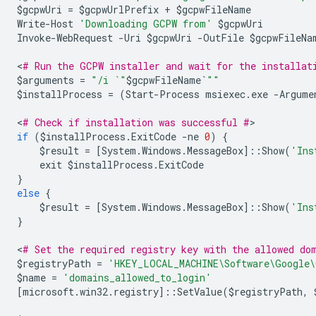
$
gcpwUri
=
$
gcpwUrlPrefix
+
$
gcpwFileName
Write
-
Host
'Downloading GCPW from'
$
gcpwUri
Invoke
-
WebRequest
-
Uri
$
gcpwUri
-
OutFile
$
gcpwFileNa
<
# Run the GCPW installer and wait for the installat
$
arguments
=
"/i `"
$
gcpwFileName
`
""
$
installProcess
=
(
Start
-
Process
msiexec
.
exe
-
Argume
<
# Check if installation was successful #
if
(
$
installProcess
.
ExitCode
-
ne
0
)
{
$
result
=
[
System
.
Windows
.
MessageBox
]::
Show
(
'Ins
exit
$
installProcess
.
ExitCode
}
else
{
$
result
=
[
System
.
Windows
.
MessageBox
]::
Show
(
'Ins
}
<
# Set the required registry key with the allowed do
$
registryPath
=
'HKEY_LOCAL_MACHINE\Software\Google
$
name
=
'domains_allowed_to_login'
[
microsoft
.
win32
.
registry
]::
SetValue
(
$
registryPath
,