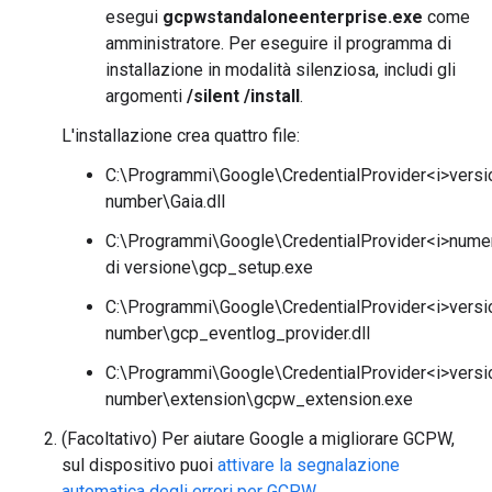
esegui
gcpwstandaloneenterprise.exe
come
amministratore. Per eseguire il programma di
installazione in modalità silenziosa, includi gli
argomenti
/silent /install
.
L'installazione crea quattro file:
C:\Programmi\Google\CredentialProvider<i>versi
number\Gaia.dll
C:\Programmi\Google\CredentialProvider<i>nume
di versione\gcp_setup.exe
C:\Programmi\Google\CredentialProvider<i>versi
number\gcp_eventlog_provider.dll
C:\Programmi\Google\CredentialProvider<i>versi
number\extension\gcpw_extension.exe
(Facoltativo) Per aiutare Google a migliorare GCPW,
sul dispositivo puoi
attivare la segnalazione
automatica degli errori per GCPW
.