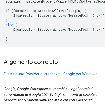
$
domains
=
Get
-
ItemPropertyValue
HKLM
:
\
Software
\
Goog
if
(
$
domains
-
eq
$
domainsAllowedToLogin
)
{
$
msgResult
=
[
System
.
Windows
.
MessageBox
]::
Show
(
'
}
else
{
$
msgResult
=
[
System
.
Windows
.
MessageBox
]::
Show
(
'
}
Argomento correlato
Disinstallare Provider di credenziali Google per Windows
Google, Google Workspace e i marchi e i loghi correlati
sono marchi di Google LLC. Tutti gli altri nomi di società e
prodotti sono marchi delle società a cui sono associati.