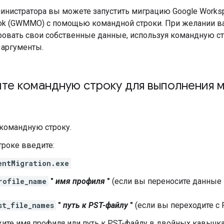
инистратора вы можете запустить миграцию Google Workspa
look (GWMMO) с помощью командной строки. При желании 
ровать свои собственные данные, используя командную ст
аргументы.
те командную строку для выполнения 
 командную строку.
троке введите:
entMigration.exe
rofile_name
"
имя профиля
"
(если вы переносите данные 
st_file_names
"
путь к PST-файлу
"
(если вы переходите с 
ите имя профиля или путь к PST-файлу в двойных кавычках