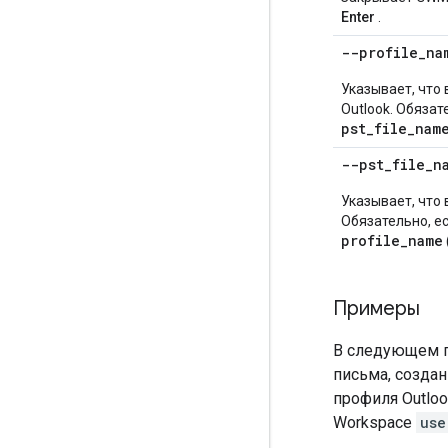
Enter
.
--profile
_
na
Указывает, что
Outlook. Обязат
pst_file_nam
--pst
_
file
_
n
Указывает, что
Обязательно, е
profile_name
Примеры
В следующем п
письма, создан
профиля Outlo
Workspace
use