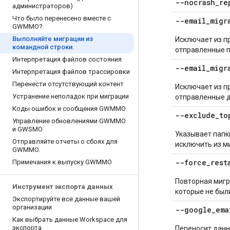
--nocrash_re
администраторов)
Что было перенесено вместе с
--email
_
migr
GWMMO?
Выполняйте миграции из
Исключает из п
командной строки
.
отправленные п
Интерпретация файлов состояния
--email
_
migr
Интерпретация файлов трассировки
Перенести отсутствующий контент
Исключает из п
Устранение неполадок при миграции
отправленные д
Коды ошибок и сообщения GWMMO
--exclude
_
to
Управление обновлениями GWMMO
и GWSMO
Указывает папк
Отправляйте отчеты о сбоях для
исключить из м
GWMMO
.
--force
_
rest
Примечания к выпуску GWMMO
Повторная мигра
Инструмент экспорта данных
которые не был
Экспортируйте все данные вашей
организации
--google
_
ema
Как выбрать данные Workspace для
экспорта
Переносит данн