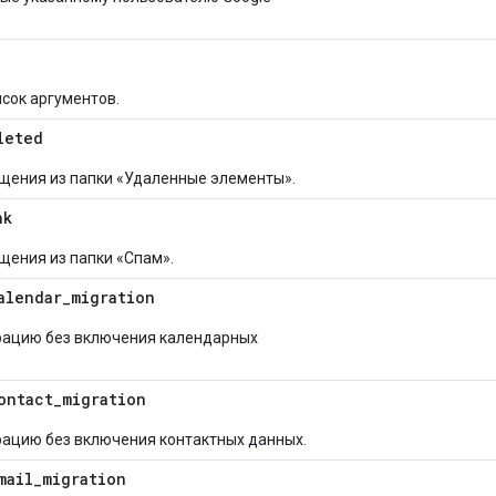
сок аргументов.
leted
щения из папки «Удаленные элементы».
nk
щения из папки «Спам».
alendar
_
migration
рацию без включения календарных
ontact
_
migration
ацию без включения контактных данных.
mail
_
migration