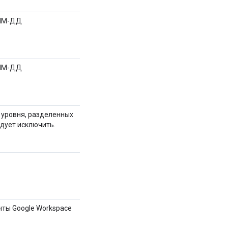
-ММ-ДД
-ММ-ДД
 уровня, разделенных
дует исключить.
чты Google Workspace