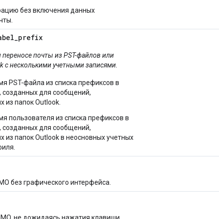
рацию без включения данных
чты.
abel
_
prefix
 переносе почты из PST-файлов или
k с несколькими учетными записями.
мя PST-файла из списка префиксов в
, созданных для сообщений,
 из папок Outlook.
мя пользователя из списка префиксов в
, созданных для сообщений,
 из папок Outlook в неосновных учетных
филя.
O без графического интерфейса.
MO, не дожидаясь нажатия клавиши