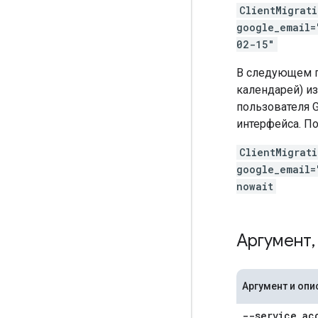
ClientMigrat
google_email=
02-15"
В следующем п
календарей) из 
пользователя 
интерфейса. П
ClientMigrat
google_email=
nowait
Аргумент
,
Аргумент и опи
--service
_
ac