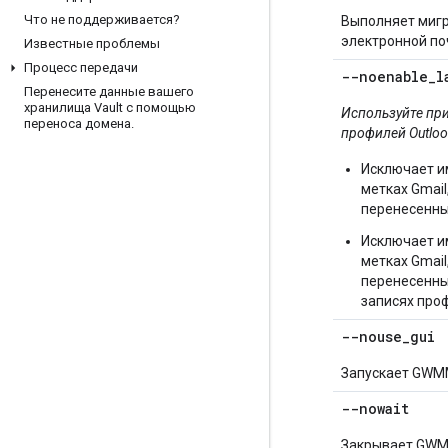
Что не поддерживается?
Выполняет миг
электронной по
Известные проблемы
Процесс передачи
--noenable
_
l
Перенесите данные вашего
хранилища Vault с помощью
Используйте при
переноса домена
.
профилей Outloo
Исключает и
метках Gmail
перенесенных
Исключает и
метках Gmail
перенесенных
записях про
--nouse
_
gui
Запускает GWMM
--nowait
Закрывает GWM