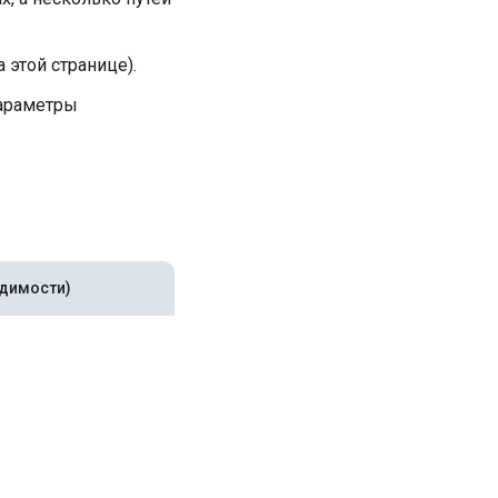
этой странице).
параметры
одимости)