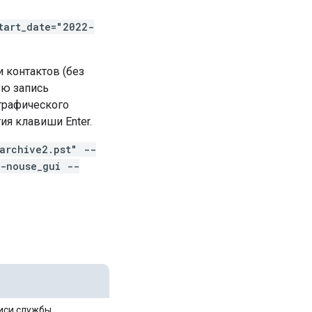
tart_date="2022-
 контактов (без
ную запись
графического
я клавиши Enter.
\archive2.pst" --
--nouse_gui --
иси службы.