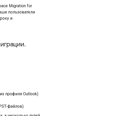
ce Migration for
ваши пользователи
року и
миграции
.
из профиля Outlook)
PST-файлов).
, а несколько путей