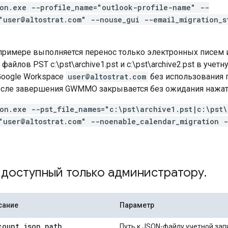
ion.exe --profile_name="outlook-profile-name" --
"user@altostrat.com" --nouse_gui --email_migration_s
римере выполняется перенос только электронных писем и
файлов PST c:\pst\archive1.pst и c:\pst\archive2.pst в учет
Google Workspace
user@altostrat.com
без использования 
осле завершения GWMMO закрывается без ожидания нажати
ion.exe --pst_file_names="c:\pst\archive1.pst|c:\pst
"user@altostrat.com" --noenable_calendar_migration 
доступный только администратору
.
сание
Параметр
count
_
json
_
path
Путь к JSON-файлу учетной зап