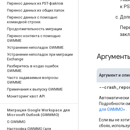
Перенос данных из PST-файлов
к PS
Перенос данных из общих папок
Допо
Перенос данных с помощью
командной строки
.
Пере
Продолжительность миграции
закл
Перенос контента с помощью
GWMME
Устранение неполадок GWMME
Устранение неполадок при миграции
Аргументы
Exchange
Разберитесь в кодах ошибок
GWMME
.
Аргумент и опи
Часто задаваемые вопросы
GWMME
--crash
_
repo
Примечания к выпуску GWMME
Мониторинг квот API
Автоматически о
Подробности см
для GWMMO»
.
Миграция Google Workspace для
Microsoft Outlook (GWMMO)
Если вы не хот
О GWMMO
сбоях, использу
Настройка GWMMO (для