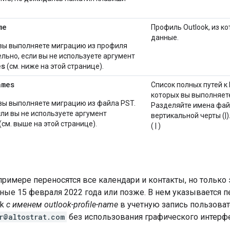
me
Профиль Outlook, из к
данные.
 вы выполняете миграцию из профиля
ельно, если вы не используете аргумент
es
(см. ниже на этой странице).
ames
Список полных путей к
которых вы выполняет
 вы выполняете миграцию из файла PST.
Разделяйте имена фа
сли вы не используете аргумент
вертикальной черты (|)
(см. выше на этой странице).
( | )
римере переносятся все календари и контакты, но только
ные 15 февраля 2022 года или позже. В нем указывается 
ok
с именем outlook-profile-name
в учетную запись пользоват
r@altostrat.com
без использования графического интерфе