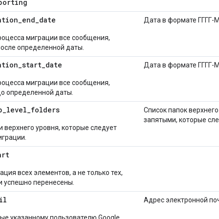
porting
ation
_
end
_
date
Дата в формате ГГГГ
роцесса миграции все сообщения,
осле определенной даты.
ation
_
start
_
date
Дата в формате ГГГГ
роцесса миграции все сообщения,
о определенной даты.
p
_
level
_
folders
Список папок верхнего
запятыми, которые сле
и верхнего уровня, которые следует
играции.
art
ция всех элементов, а не только тех,
и успешно перенесены.
il
Адрес электронной по
ые указанному пользователю Google