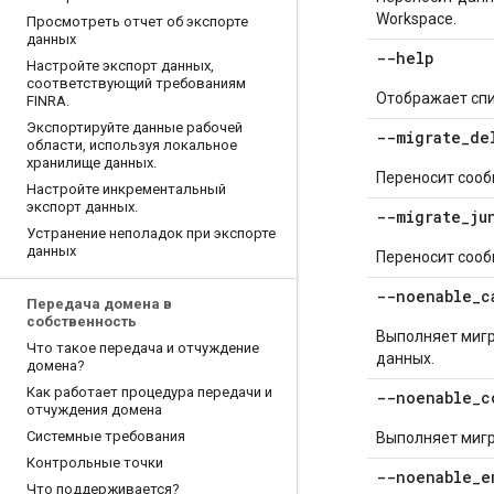
Workspace.
Просмотреть отчет об экспорте
данных
--help
Настройте экспорт данных
,
соответствующий требованиям
Отображает спи
FINRA
.
Экспортируйте данные рабочей
--migrate
_
de
области
,
используя локальное
хранилище данных
.
Переносит сооб
Настройте инкрементальный
экспорт данных
.
--migrate
_
ju
Устранение неполадок при экспорте
данных
Переносит сооб
--noenable
_
c
Передача домена в
собственность
Выполняет миг
Что такое передача и отчуждение
данных.
домена?
Как работает процедура передачи и
--noenable
_
c
отчуждения домена
Системные требования
Выполняет мигр
Контрольные точки
--noenable
_
e
Что поддерживается?