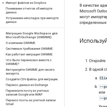
Импорт файлов из Dropbox
В качестве адм
Понимание отчетов об импорте
Microsoft Out
данных
могут импорти
Устранение неполадок при импорте
данных
определенные 
Миграция Google Workspace для
Microsoft Exchange (GWMME)
Используй
О компании GWMME
Системные требования GWMME
Как работает миграция GWMME
Что было перенесено вместе с
Откройте
GWMME?
В одной с
Авторизуйте GWMME для своего
аккаунта
.
Cli
Создайте CSV-файлы для миграции
.
Перенос данных из Exchange
--p
Перенесите почту из учетных
или
записей Google или IMAP
.
--p
Перенос почты из учетной записи
Gmail
Укаж