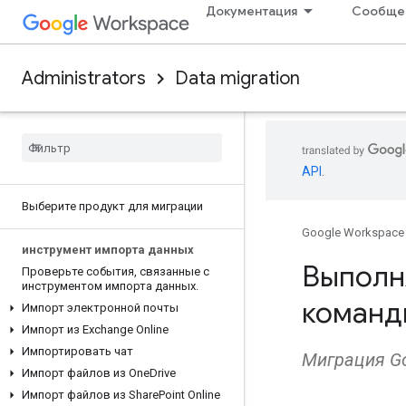
Документация
Сообще
Administrators
Data migration
API
.
Выберите продукт для миграции
Google Workspace
инструмент импорта данных
Выполн
Проверьте события
,
связанные с
инструментом импорта данных
.
команд
Импорт электронной почты
Импорт из Exchange Online
Импортировать чат
Миграция Go
Импорт файлов из One
Drive
Импорт файлов из Share
Point Online