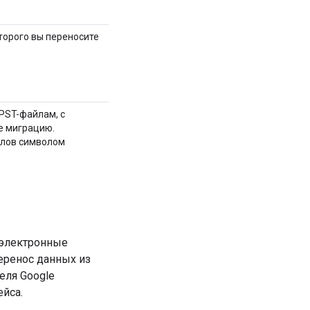
оторого вы переносите
 PST-файлам, с
е миграцию.
йлов символом
.
 электронные
перенос данных из
еля Google
йса.