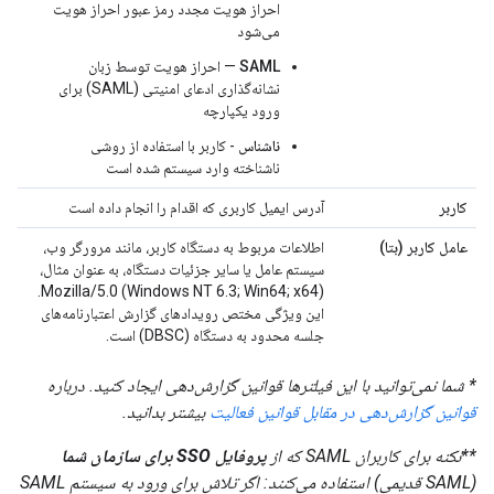
احراز هویت مجدد رمز عبور احراز هویت
می‌شود
SAML
— احراز هویت توسط زبان
نشانه‌گذاری ادعای امنیتی (SAML) برای
ورود یکپارچه
ناشناس
- کاربر با استفاده از روشی
ناشناخته وارد سیستم شده است
کاربر
آدرس ایمیل کاربری که اقدام را انجام داده است
عامل کاربر (بتا)
اطلاعات مربوط به دستگاه کاربر، مانند مرورگر وب،
سیستم عامل یا سایر جزئیات دستگاه، به عنوان مثال،
Mozilla/5.0 (Windows NT 6.3; Win64; x64).
این ویژگی مختص رویدادهای گزارش اعتبارنامه‌های
جلسه محدود به دستگاه (DBSC) است.
* شما نمی‌توانید با این فیلترها قوانین گزارش‌دهی ایجاد کنید. درباره
قوانین گزارش‌دهی در مقابل قوانین فعالیت
بیشتر بدانید.
**نکته برای کاربران SAML که از
پروفایل SSO برای سازمان شما
(SAML قدیمی) استفاده می‌کنند: اگر تلاش برای ورود به سیستم SAML