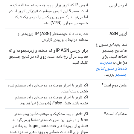
آدرس آی‌پی
آدرس IP که کاربر برای ورود به سیستم استفاده کرده
است. معمولاً این آدرس، موقعیت فیزیکی کاربر است،
اما می‌تواند یک سرور پروکسی یا آدرس یک شبکه
خصوصی مجازی (VPN) باشد.
آی‌پی ASN
شماره سامانه خودمختار IP (ASN)، زیربخش و
منطقه مرتبط با ورودی گزارش.
شما باید این ستون را
به نتایج جستجو
برای بررسی IP ASN و کد منطقه و زیرمجموعه‌ای که
اضافه کنید. برای
فعالیت در آن رخ داده است، روی نام در نتایج جستجو
مراحل، به
مدیریت
کلیک کنید.
داده‌های ستون نتایج
جستجو
بروید
.
عامل دوم است*
اگر کاربر با احراز هویت دو مرحله‌ای وارد سیستم شده
باشد،
درست است.
اگر کاربر با احراز هویت دو مرحله‌ای وارد سیستم
نشده باشد،
مقدار False (نادرست) خواهد بود
مشکوک است*
اگر تلاش ورود مشکوک و موفقیت‌آمیز بود،
مقدار
True
و در غیر این صورت
مقدار false
برمی‌گرداند.
فقط برای رویدادهای login_success، رویدادهای
مجاز برای اقدامات حساس و رویدادهای مسدود شده