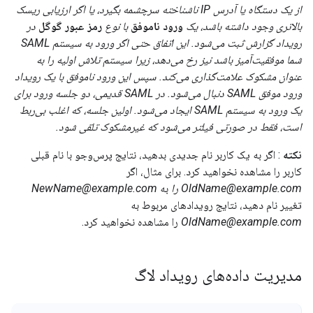
از یک دستگاه یا آدرس IP ناشناخته سرچشمه بگیرد، یا اگر ارزیابی ریسک
بالاتری وجود داشته باشد، یک
ورود ناموفق
با نوع
رمز عبور گوگل
در
رویداد گزارش ثبت می‌شود. این اتفاق حتی اگر ورود به سیستم SAML
شما موفقیت‌آمیز باشد نیز رخ می‌دهد، زیرا سیستم تلاش اولیه را به
عنوان مشکوک علامت‌گذاری می‌کند. سپس این ورود ناموفق با یک رویداد
ورود موفق SAML دنبال می‌شود. در SAML قدیمی، دو جلسه ورود برای
یک ورود به سیستم SAML ایجاد می‌شود. اولین جلسه، که اغلب بی‌ربط
است، فقط در صورتی فیلتر می‌شود که غیرمشکوک تلقی شود.
نکته
: اگر به یک کاربر نام جدیدی بدهید، نتایج پرس‌وجو با نام قبلی
کاربر را مشاهده نخواهید کرد. برای مثال، اگر
OldName@example.com را
به
NewName@example.com
تغییر نام دهید، نتایج رویدادهای مربوط به
OldName@example.com
را مشاهده نخواهید کرد.
مدیریت داده‌های رویداد لاگ