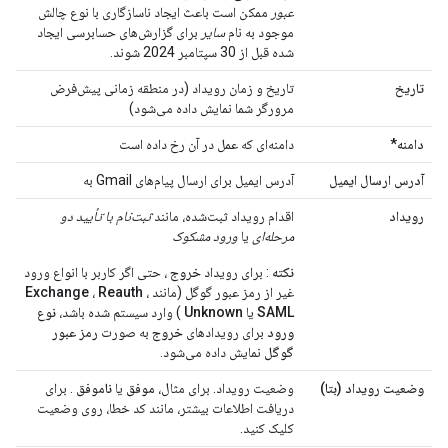
عبور
ممکن است باعث ایجاد ناسازگاری با نوع چالش
موجود به نام
سایر
برای گزارش‌های حسابرسی ایجاد
شده قبل از 30 سپتامبر 2024 شوند.
تاریخ
تاریخ و زمان رویداد (در منطقه زمانی پیش‌فرض
مرورگر شما نمایش داده می‌شود)
دامنه*
دامنه‌ای که عمل در آن رخ داده است
آدرس ارسال ایمیل
آدرس ایمیل برای ارسال پیام‌های Gmail به
رویداد
اقدام رویداد ثبت‌شده، مانند
ثبت‌نام با تأیید دو
مرحله‌ای
یا
ورود مشکوک
نکته
: برای رویداد
خروج
، حتی اگر کاربر با انواع ورود
غیر از رمز عبور گوگل (مانند
،
Reauth
،
Exchange
SAML
یا
Unknown
) وارد سیستم شده باشد،
نوع
ورود
برای رویدادهای
خروج
به صورت
رمز عبور
گوگل
نمایش داده می‌شود.
وضعیت رویداد (بتا)
وضعیت رویداد. برای مثال،
موفق
یا
ناموفق
. برای
دریافت اطلاعات بیشتر، مانند کد خطا، روی وضعیت
کلیک کنید.